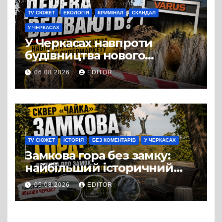
TV СЮЖЕТ
ЕКОЛОГІЯ
КРИМІНАЛ
СКАНДАЛ
У ЧЕРКАСАХ
У Черкасах навпроти
будівництва нового
супермаркету VARUS на
06.08.2026
EDITOR
проспекті Перемоги всохли
дерева. І це навряд чи
можна назвати
випадковістю
TV СЮЖЕТ
ІСТОРІЯ
БЕЗ КОМЕНТАРІВ
У ЧЕРКАСАХ
Замкова гора без замку:
найбільший історичний
міф Черкас
05.08.2026
EDITOR