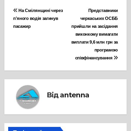
Навігація
На Смілянщині через
Представники
п’яного водія загинув
черкаських ОСББ
записів
пасажир
прийшли на засідання
виконкому вимагати
виплати 9,6 млн грн за
програмою
співфінансування
Від
antenna