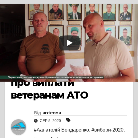
TV СЮЖЕТ
ВИБОРИ-2020
Чорний піар проти
мера Черкас: містом
розповсюджують
фейкові оголошення
про виплати
ветеранам АТО
Від
antenna
СЕР 5, 2020
#Аанатолій Бондаренко
,
#вибори-2020
,