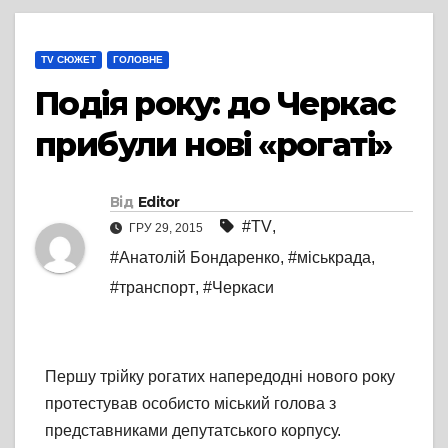
TV СЮЖЕТ
ГОЛОВНЕ
Подія року: до Черкас
прибули нові «рогаті»
Від
Editor
#TV
,
ГРУ 29, 2015
#Анатолій Бондаренко
,
#міськрада
,
#транспорт
,
#Черкаси
Першу трійку рогатих напередодні нового року
протестував особисто міський голова з
представниками депутатського корпусу.