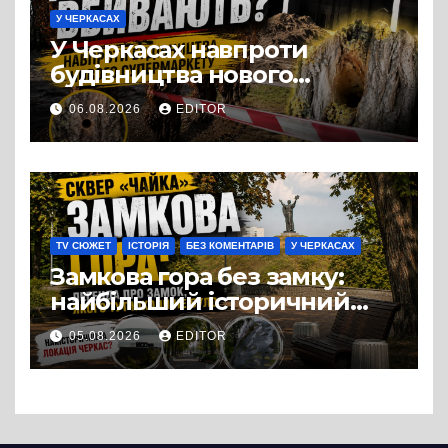
У ЧЕРКАСАХ
У Черкасах навпроти
будівництва нового
супермаркету VARUS на
06.08.2026
EDITOR
проспекті Перемоги всохли
дерева. І це навряд чи
можна назвати
випадковістю
TV СЮЖЕТ
ІСТОРІЯ
БЕЗ КОМЕНТАРІВ
У ЧЕРКАСАХ
Замкова гора без замку:
найбільший історичний
міф Черкас
05.08.2026
EDITOR