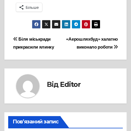
Більше
Навігація
Біля міськради
«Аерошляхбуд» халатно
прикрасили ялинку
виконало роботи
записів
Від
Editor
Пов’язаний запис