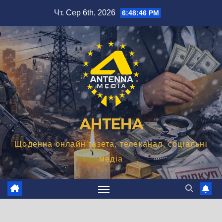
Перейти
Чт. Сер 6th, 2026
6:48:47 PM
до
вмісту
АНТЕНА
Щоденна онлайн газета, телеканал, соціальні
медіа