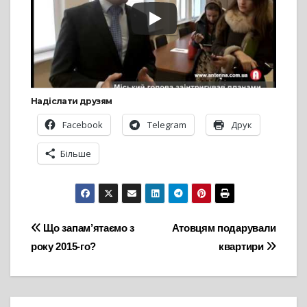
Надіслати друзям
Facebook
Telegram
Друк
Більше
Навігація
Що запам’ятаємо з
Атовцям подарували
року 2015-го?
квартири
записів