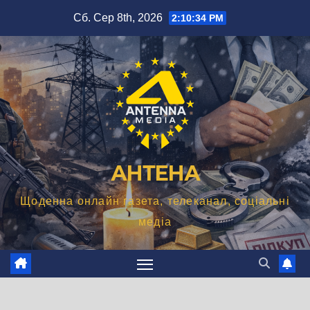
Перейти
Сб. Сер 8th, 2026
2:10:36 PM
до
вмісту
АНТЕНА
Щоденна онлайн газета, телеканал, соціальні
медіа