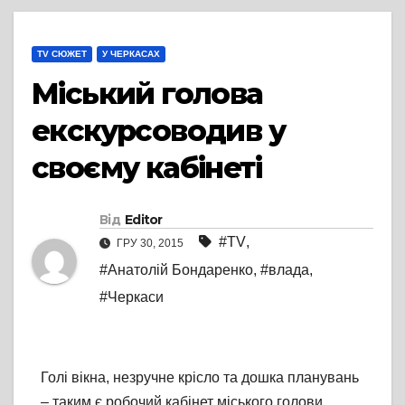
TV СЮЖЕТ
У ЧЕРКАСАХ
Міський голова
екскурсоводив у
своєму кабінеті
Від
Editor
#TV
,
ГРУ 30, 2015
#Анатолій Бондаренко
,
#влада
,
#Черкаси
Голі вікна, незручне крісло та дошка планувань
– таким є робочий кабінет міського голови