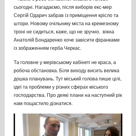
сьогодні. Нагадаємо, після виборів екс-мер
Сергій Одарич забрав із приміщення крісло та
штори. Новому очільнику міста на кремезному
троні не сидиться, каже, що не зручно. вікна
Анатолій Бондаренко хоче завісити фіранками
із зображенням герба Черкас.
Та головне у мерівському кабінеті не краса, а
робоча обстановка. Біля виходу висить велика
дошка планувань. Тут міський голова пише цілі,
ідеї та проблеми у різних сферах міського
господарства. Про деякі плани на наступний рік
нам пощастило дізнатися.