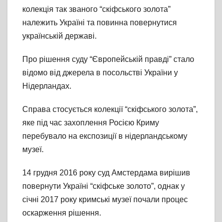
колекція так званого “скіфського золота”
належить Україні та повинна повернутися
українській державі.
Про рішення суду “Європейській правді” стало
відомо від джерела в посольстві України у
Нідерландах.
Справа стосується колекції “скіфського золота”,
яке під час захоплення Росією Криму
перебувало на експозиції в нідерландському
музеї.
14 грудня 2016 року суд Амстердама вирішив
повернути Україні “скіфське золото”, однак у
січні 2017 року кримські музеї почали процес
оскарження рішення.