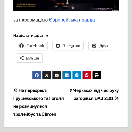
за інформацією
Європейська правда
Надіслати друзям
Facebook
Telegram
Друк
Більше
Навігація
На перехресті
У Черкасах під час руху
Грушевського та Гоголя
загорівся ВАЗ 2101
записів
не розминулися
тролейбус та Citroen