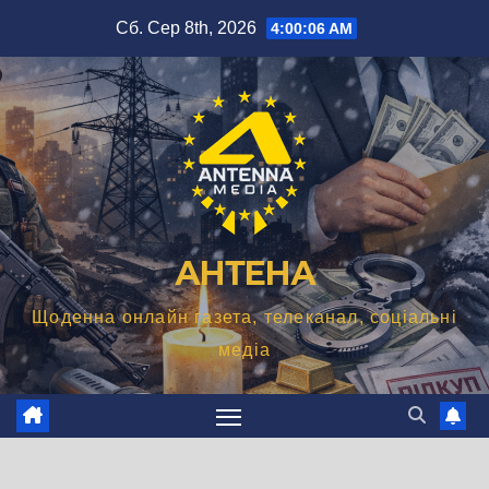
Перейти
Сб. Сер 8th, 2026
4:00:08 AM
до
вмісту
АНТЕНА
Щоденна онлайн газета, телеканал, соціальні
медіа