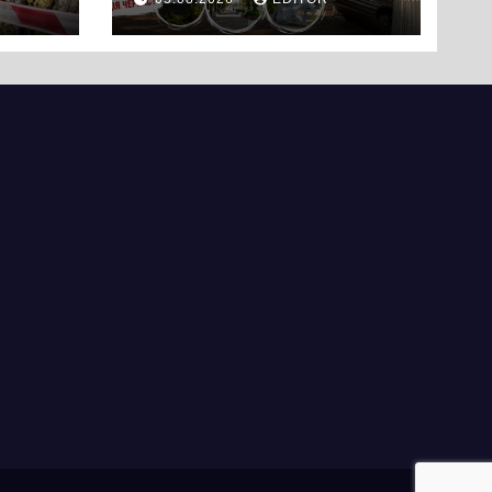
Черкас
ли
вряд
ати