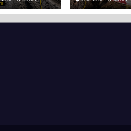
ей, а й дороги
нового
кас
супермаркету
VARUS на
проспекті
Перемоги всох
дерева. І це на
чи можна назв
випадковістю