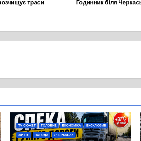
розчищує траси
Годинник біля Черкас
TV СЮЖЕТ
ГОЛОВНЕ
ЕКОНОМІКА
ЕКСКЛЮЗИВ
ЖИТТЯ
ПОГОДА
У ЧЕРКАСАХ