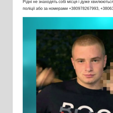
Рідні не знаходять собі місця і дуже хвилюютьс
поліції або за номерами +380978267993, +380