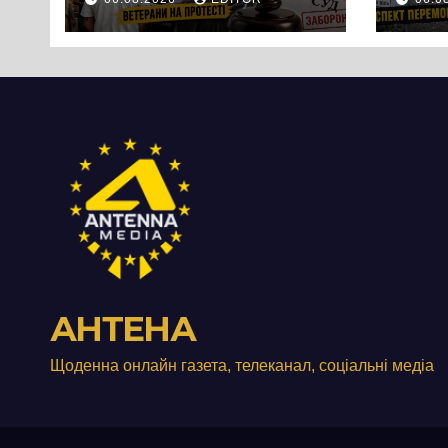
вийшли на
люд
протест до стін
Чер
підприємства ТОВ
«Омега Три», що
займається
виробництвом
м’яса птиці
АНТЕНА
Щоденна онлайн газета, телеканал, соціальні медіа