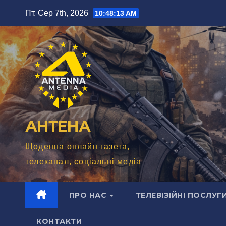
Перейти
Пт. Сер 7th, 2026
10:48:14 AM
до
вмісту
АНТЕНА
Щоденна онлайн газета,
телеканал, соціальні медіа
ПРО НАС
ТЕЛЕВІЗІЙНІ ПОСЛУГ
КОНТАКТИ