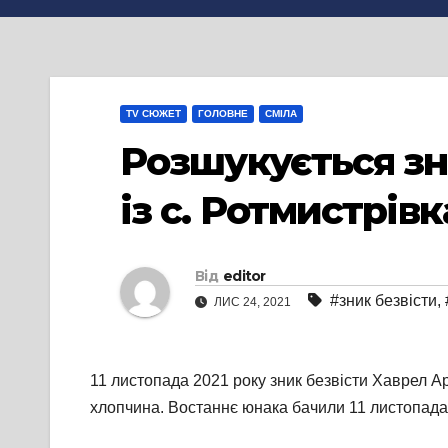
TV СЮЖЕТ
ГОЛОВНЕ
СМІЛА
Розшукується зни
із с. Ротмистрівк
Від
editor
#зник безвісти
,
ЛИС 24, 2021
11 листопада 2021 року зник безвісти Хаврел А
хлопчина. Востаннє юнака бачили 11 листопада 