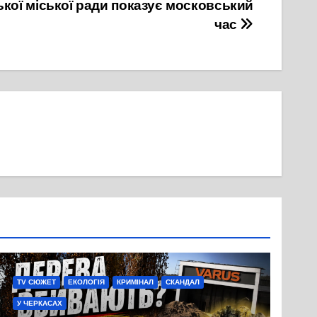
ької міської ради показує московський
час
TV СЮЖЕТ
ЕКОЛОГІЯ
КРИМІНАЛ
СКАНДАЛ
У ЧЕРКАСАХ