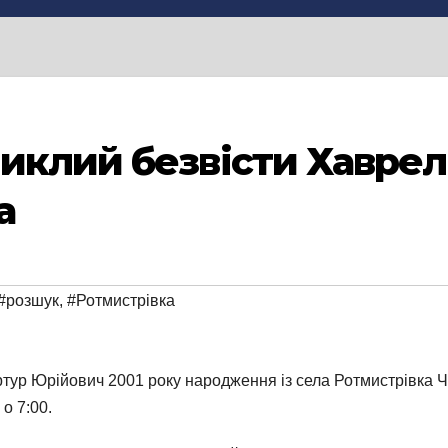
клий безвісти Хаврел А
а
#розшук
,
#Ротмистрівка
ртур Юрійович 2001 року народження із села Ротмистрівка Ч
о 7:00.