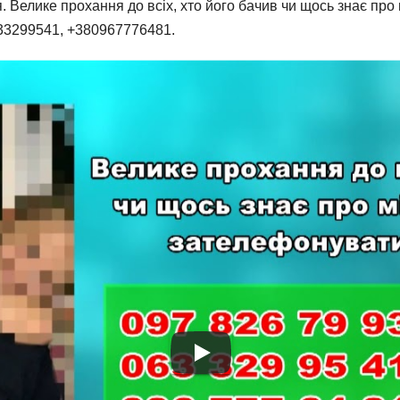
я. Велике прохання до всіх, хто його бачив чи щось знає пр
633299541, +380967776481.