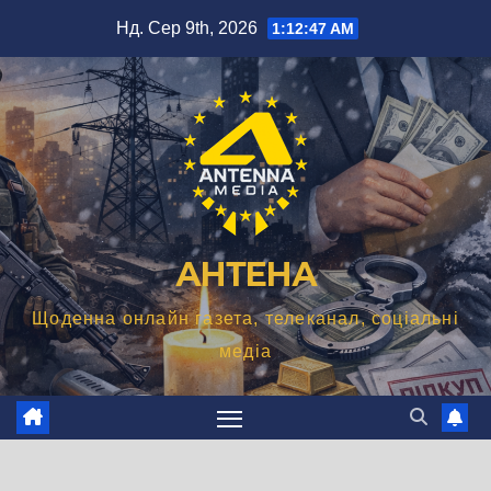
Перейти
Нд. Сер 9th, 2026
1:12:48 AM
до
вмісту
АНТЕНА
Щоденна онлайн газета, телеканал, соціальні
медіа