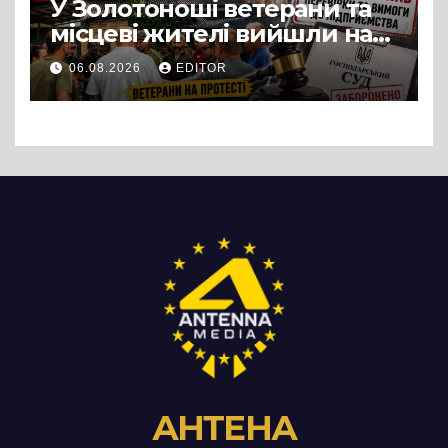
У Золотоноші ветерани та
місцеві жителі вийшли на
протест до стін
06.08.2026
EDITOR
підприємства ТОВ «Омега
Три», що займається
виробництвом м’яса птиці
АНТЕНА