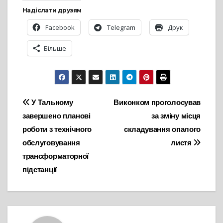
Надіслати друзям
Facebook
Telegram
Друк
Більше
Навігація
У Тальному
Виконком проголосував
завершено планові
за зміну місця
записів
роботи з технічного
складування опалого
обслуговування
листя
трансформаторної
підстанції