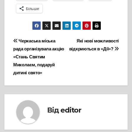
Більше
Навігація
Черкаська міська
Які нові можливості
рада організувала акцію
відкриються в «Дії»?
записів
«Стань Святим
Миколаєм, подаруй
дитині свято»
Від
editor