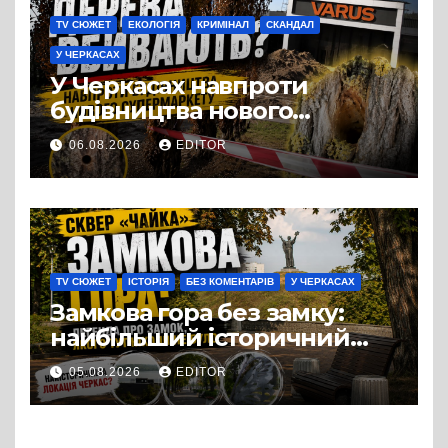
TV СЮЖЕТ
ЕКОЛОГІЯ
КРИМІНАЛ
СКАНДАЛ
У ЧЕРКАСАХ
У Черкасах навпроти
будівництва нового
супермаркету VARUS на
06.08.2026
EDITOR
проспекті Перемоги всохли
дерева. І це навряд чи
можна назвати
випадковістю
TV СЮЖЕТ
ІСТОРІЯ
БЕЗ КОМЕНТАРІВ
У ЧЕРКАСАХ
Замкова гора без замку:
найбільший історичний
міф Черкас
05.08.2026
EDITOR