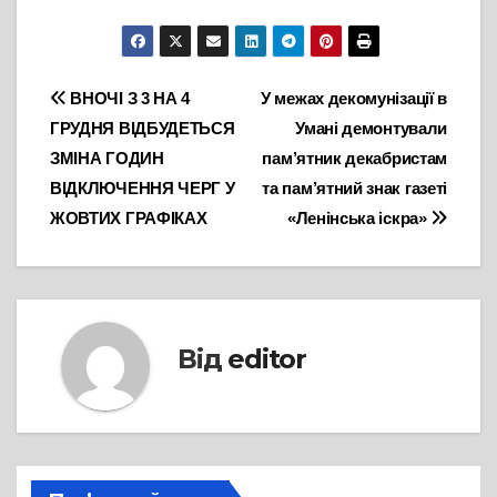
Навігація
ВНОЧІ З 3 НА 4
У межах декомунізації в
ГРУДНЯ ВІДБУДЕТЬСЯ
Умані демонтували
записів
ЗМІНА ГОДИН
пам’ятник декабристам
ВІДКЛЮЧЕННЯ ЧЕРГ У
та пам’ятний знак газеті
ЖОВТИХ ГРАФІКАХ
«Ленінська іскра»
Від
editor