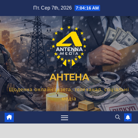
Перейти
Пт. Сер 7th, 2026
7:04:17 AM
до
вмісту
АНТЕНА
Щоденна онлайн газета, телеканал, соціальні
медіа