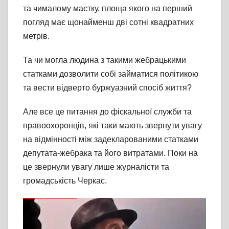
та чималому маєтку, площа якого на перший
погляд має щонайменш дві сотні квадратних
метрів.
Та чи могла людина з такими жебрацькими
статками дозволити собі займатися політикою
та вести відверто буржуазний спосіб життя?
Але все це питання до фіскальної служби та
правоохоронців, які таки мають звернути увагу
на відмінності між задекларованими статками
депутата-жебрака та його витратами. Поки на
це звернули увагу лише журналісти та
громадськість Черкас.