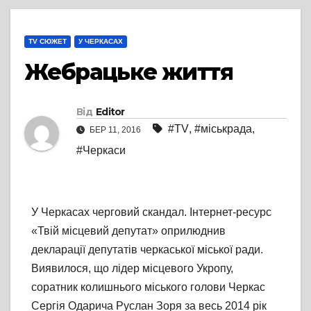
TV СЮЖЕТ
У ЧЕРКАСАХ
Жебрацьке життя
Від
Editor
#TV
,
#міськрада
,
БЕР 11, 2016
#Черкаси
У Черкасах черговий скандал. Інтернет-ресурс
«Твій місцевий депутат» оприлюднив
декларації депутатів черкаської міської ради.
Виявилося, що лідер місцевого Укропу,
соратник колишнього міського голови Черкас
Сергія Одарича Руслан Зоря за весь 2014 рік