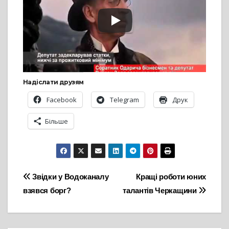
Надіслати друзям
Facebook
Telegram
Друк
Більше
Навігація
Звідки у Водоканалу
Кращі роботи юних
взявся борг?
талантів Черкащини
записів