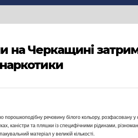
 на Черкащині затрима
и наркотики
о порошкоподібну речовину білого кольору, розфасовану у 
ках, каністри та пляшки із специфічними рідинами, різномані
акувальний матеріал у великій кількості.