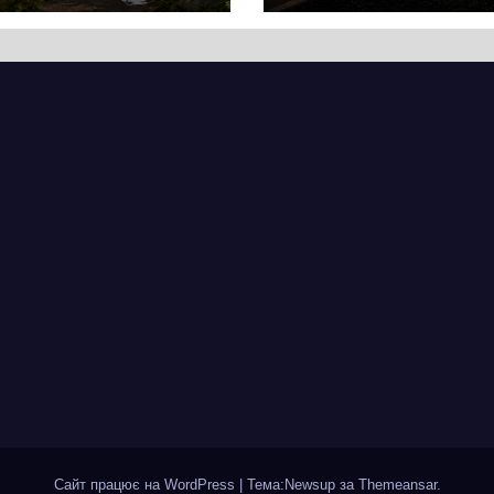
ас. Звідси
ведуться на
почалася
ділянці від
рія міста, яке
провулка Івана
ад шість
Сірка до вулиці
іть стоїть над
Надпільної
пром
Сайт працює на WordPress
|
Тема:Newsup за
Themeansar
.