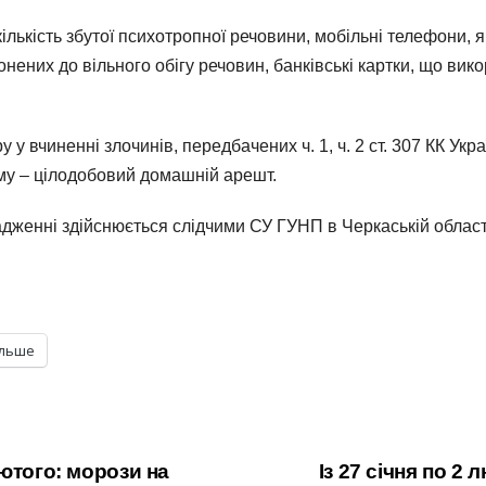
 кількість збутої психотропної речовини, мобільні телефони
ених до вільного обігу речовин, банківські картки, що вико
у вчиненні злочинів, передбачених ч. 1, ч. 2 ст. 307 КК Ук
ому – цілодобовий домашній арешт.
дженні здійснюється слідчими СУ ГУНП в Черкаській област
ільше
ютого: морози на
Із 27 січня по 2