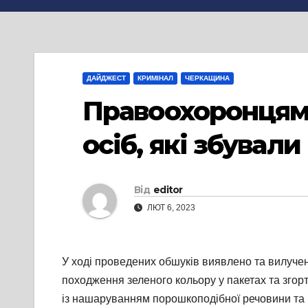
ДАЙДЖЕСТ
КРИМІНАЛ
ЧЕРКАЩИНА
Правоохоронцями
осіб, які збувал
Від
editor
ЛЮТ 6, 2023
У
ході проведених обшуків виявлено та вилучен
походження зеленого кольору у пакетах та згорт
із нашаруванням порошкоподібної речовини та п