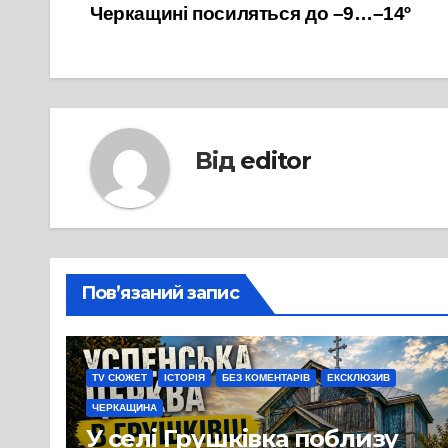
Черкащині посиляться до –9…–14º
записів
Від
editor
Пов’язаний запис
TV СЮЖЕТ
ІСТОРІЯ
БЕЗ КОМЕНТАРІВ
ЕКСКЛЮЗИВ
ЧЕРКАЩИНА
У селі Грушківка поблизу