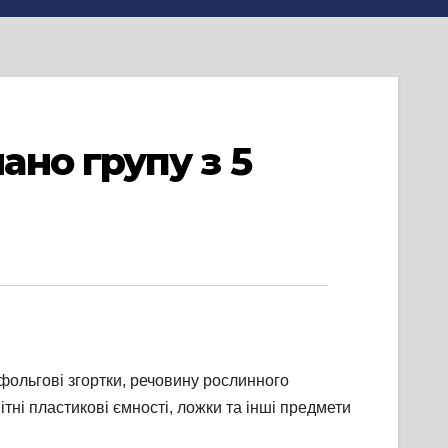
но групу з 5
фольгові згортки, речовину рослинного
тні пластикові ємності, ложки та інші предмети