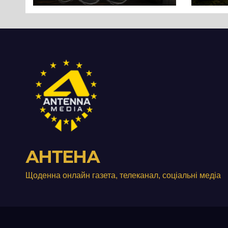
Черк
роз
істо
пон
стол
Дні
АНТЕНА
Щоденна онлайн газета, телеканал, соціальні медіа