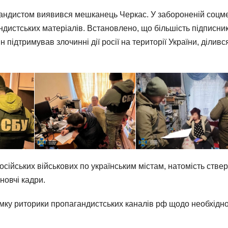
гандистом виявився мешканець Черкас. У забороненій соцм
дистських матеріалів. Встановлено, що більшість підписникі
 підтримував злочинні дії росії на території України, ділив
осійських військових по українським містам, натомість стве
новчі кадри.
у риторики пропагандистських каналів рф щодо необхідності