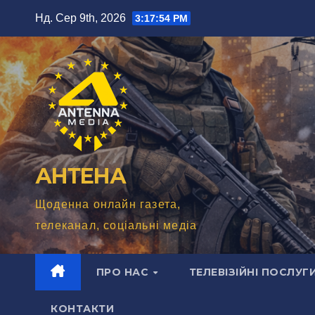
Перейти
Нд. Сер 9th, 2026
3:17:55 PM
до
вмісту
АНТЕНА
Щоденна онлайн газета,
телеканал, соціальні медіа
ПРО НАС
ТЕЛЕВІЗІЙНІ ПОСЛУГ
КОНТАКТИ