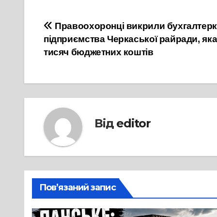
Навігація
Правоохоронці викрили бухгалтерк
підприємства Черкаської райради, як
записів
тисяч бюджетних коштів
Від
editor
Пов’язаний запис