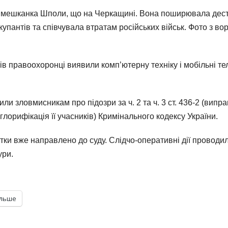
 мешканка Шполи, що на Черкащині. Вона поширювала дест
окупантів та співчувала втратам російських військ. Фото з 
ів правоохоронці виявили комп’ютерну техніку і мобільні 
мили зловмисникам про підозри за ч. 2 та ч. 3 ст. 436-2 (ви
глорифікація її учасників) Кримінального кодексу України.
ки вже направлено до суду. Слідчо-оперативні дії проводил
ури.
ільше