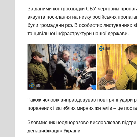
За даними контррозвідки СБУ, черговим пропа
акаунта посилання на низку російських пропаган
були громадяни рф. В особистих листуваннях він
та цивільної інфраструктури нашої держави.
Також чоловік виправдовував повітряні удари р
поранених і загиблих мирних жителів – це поста
Зловмисник неодноразово висловлював підтримк
денацифікації» України.