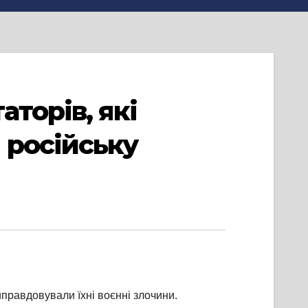
торів, які
 російську
правдовували їхні воєнні злочини.