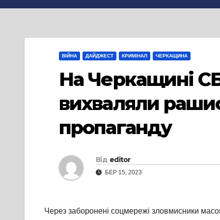
ВІЙНА
ДАЙДЖЕСТ
КРИМІНАЛ
ЧЕРКАЩИНА
На Черкащині СБУ
вихваляли рашис
пропаганду
Від
editor
БЕР 15, 2023
Через заборонені соцмережі зловмисники масов