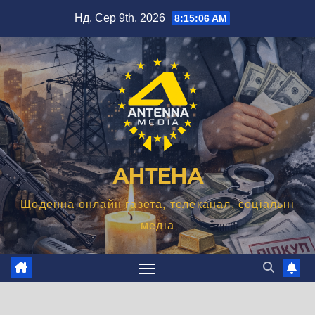
Перейти
Нд. Сер 9th, 2026
8:15:08 AM
до
вмісту
АНТЕНА
Щоденна онлайн газета, телеканал, соціальні
медіа