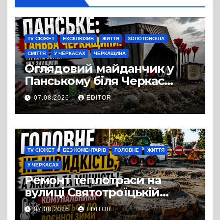
TV СЮЖЕТ
ЕКСКЛЮЗИВ
ЖИТТЯ
ЗОЛОТОНОША
СМІТТЯ
У ЧЕРКАСАХ
ЧЕРКАЩИНА
Оглядовий майданчик у
Панському біля Черкас
перетворився на занедбане
07.08.2026
EDITOR
сміттєзвалище
TV СЮЖЕТ
БЕЗ КОМЕНТАРІВ
ГОЛОВНЕ
ЖИТТЯ
У ЧЕРКАСАХ
Ремонт теплотраси на
вулиці Святотроїцькій
затягнувся порівняно із
07.08.2026
EDITOR
запланованими термінами.