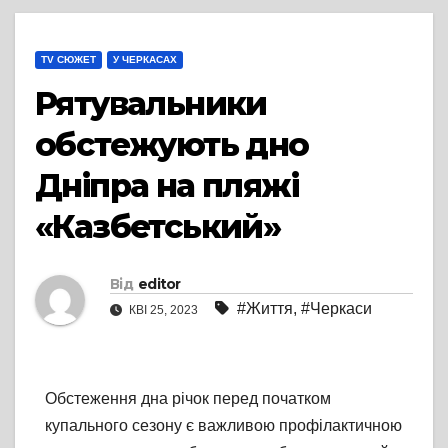
TV СЮЖЕТ
У ЧЕРКАСАХ
Рятувальники
обстежують дно
Дніпра на пляжі
«Казбетський»
Від
editor
#Життя
,
#Черкаси
КВІ 25, 2023
Обстеження дна річок перед початком
купального сезону є важливою профілактичною