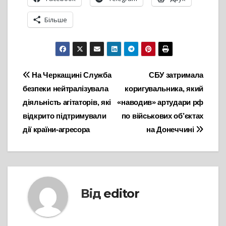
Більше
Навігація
На Черкащині Служба
СБУ затримала
безпеки нейтралізувала
коригувальника, який
записів
діяльність агітаторів, які
«наводив» артудари рф
відкрито підтримували
по військових об’єктах
дії країни-агресора
на Донеччині
Від
editor