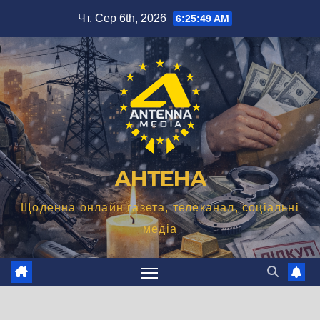
Перейти
Чт. Сер 6th, 2026
6:25:50 AM
до
вмісту
АНТЕНА
Щоденна онлайн газета, телеканал, соціальні
медіа