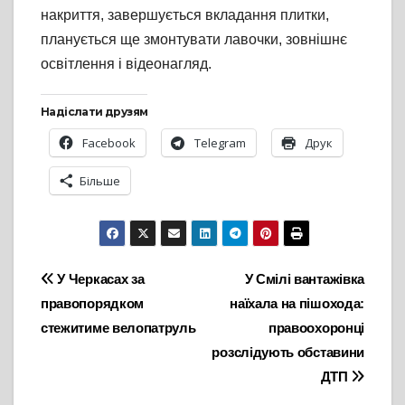
накриття, завершується вкладання плитки,
планується ще змонтувати лавочки, зовнішнє
освітлення і відеонагляд.
Надіслати друзям
Facebook
Telegram
Друк
Більше
Навігація
У Черкасах за
У Смілі вантажівка
правопорядком
наїхала на пішохода:
записів
стежитиме велопатруль
правоохоронці
розслідують обставини
ДТП