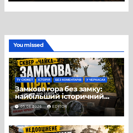
вулиці Надпільної
You missed
TV СЮЖЕТ
ІСТОРІЯ
БЕЗ КОМЕНТАРІВ
У ЧЕРКАСАХ
Замкова гора без замку:
найбільший історичний
міф Черкас
05.08.2026
EDITOR