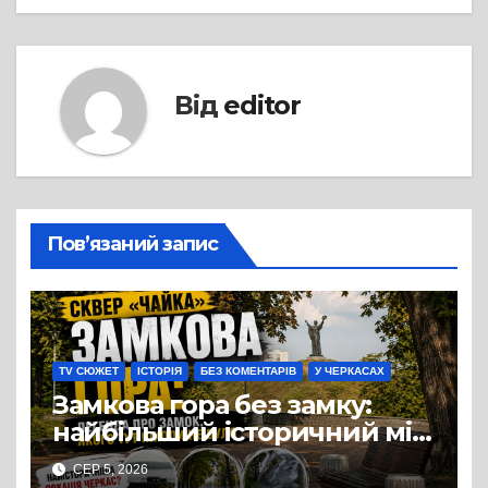
Від
editor
Пов’язаний запис
TV СЮЖЕТ
ІСТОРІЯ
БЕЗ КОМЕНТАРІВ
У ЧЕРКАСАХ
Замкова гора без замку:
найбільший історичний міф
Черкас
СЕР 5, 2026