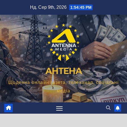
Перейти
Нд. Сер 9th, 2026
1:54:46 PM
до
вмісту
АНТЕНА
Щоденна онлайн газета, телеканал, соціальні
медіа