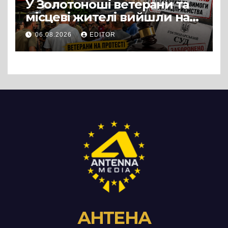
У Золотоноші ветерани та
місцеві жителі вийшли на
протест до стін
06.08.2026
EDITOR
підприємства ТОВ «Омега
Три», що займається
виробництвом м’яса птиці
АНТЕНА