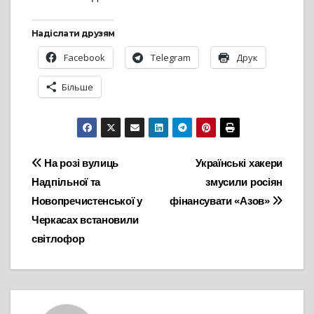
Надіслати друзям
Facebook
Telegram
Друк
Більше
Навігація
На розі вулиць
Українські хакери
Надпільної та
змусили росіян
записів
Новопречистенської у
фінансувати «Азов»
Черкасах встановили
світлофор