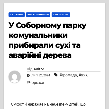
TV СЮЖЕТ
БЕЗ КОМЕНТАРІВ
У ЧЕРКАСАХ
У Соборному парку
комунальники
прибирали сухі та
аварійні дерева
Від
editor
#громада
,
#жкк
,
ЛИП 12, 2024
#Черкаси
Сухостій наражає на небезпеку дітей, що