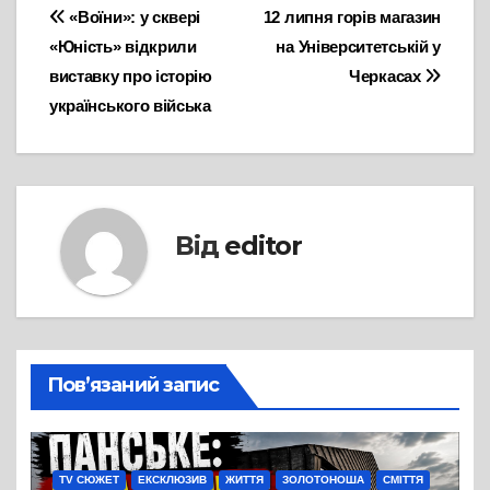
Навігація
«Воїни»: у сквері
12 липня горів магазин
«Юність» відкрили
на Університетській у
записів
виставку про історію
Черкасах
українського війська
Від
editor
Пов’язаний запис
TV СЮЖЕТ
ЕКСКЛЮЗИВ
ЖИТТЯ
ЗОЛОТОНОША
СМІТТЯ