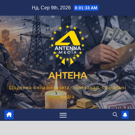
Перейти
Нд. Сер 9th, 2026
8:01:34 AM
до
вмісту
АНТЕНА
Щоденна онлайн газета, телеканал, соціальні
медіа