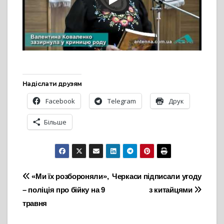
Надіслати друзям
Facebook
Telegram
Друк
Більше
Навігація
«Ми їх розбороняли»,
Черкаси підписали угоду
– поліція про бійку на 9
з китайцями
записів
травня