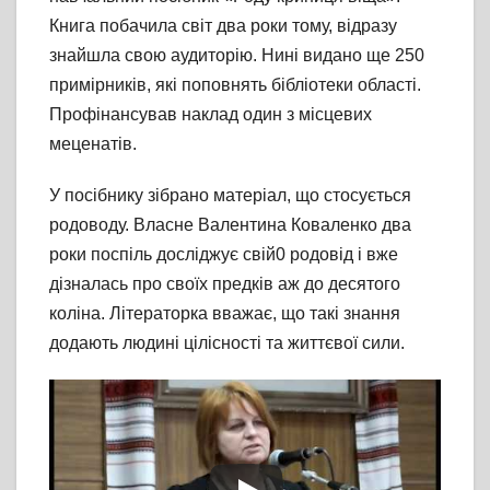
Книга побачила світ два роки тому, відразу
знайшла свою аудиторію. Нині видано ще 250
примірників, які поповнять бібліотеки області.
Профінансував наклад один з місцевих
меценатів.
У посібнику зібрано матеріал, що стосується
родоводу. Власне Валентина Коваленко два
роки поспіль досліджує свій0 родовід і вже
дізналась про своїх предків аж до десятого
коліна. Літераторка вважає, що такі знання
додають людині цілісності та життєвої сили.