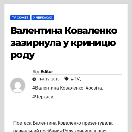
TV СЮЖЕТ
У ЧЕРКАСАХ
Валентина Коваленко
зазирнула у криницю
роду
Від
Editor
#TV
,
ТРА 19, 2016
#Валентина Коваленко
,
#освіта
,
#Черкаси
Поетеса Валентина Коваленко презентувала
навчальний посібник «Роду криниця віща».