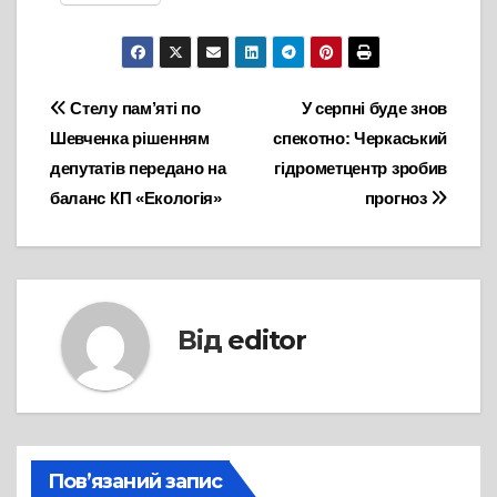
Навігація
Стелу пам’яті по
У серпні буде знов
Шевченка рішенням
спекотно: Черкаський
записів
депутатів передано на
гідрометцентр зробив
баланс КП «Екологія»
прогноз
Від
editor
Пов’язаний запис