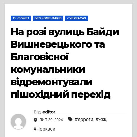
TV СЮЖЕТ
БЕЗ КОМЕНТАРІВ
У ЧЕРКАСАХ
На розі вулиць Байди
Вишневецького та
Благовісної
комунальники
відремонтували
пішохідний перехід
Від
editor
#дороги
,
#жкк
,
ЛИП 30, 2024
#Черкаси