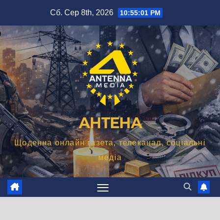
Перейти
Сб. Сер 8th, 2026
10:55:03 PM
до
вмісту
АНТЕНА
Щоденна онлайн газета, телеканал, соціальні
медіа