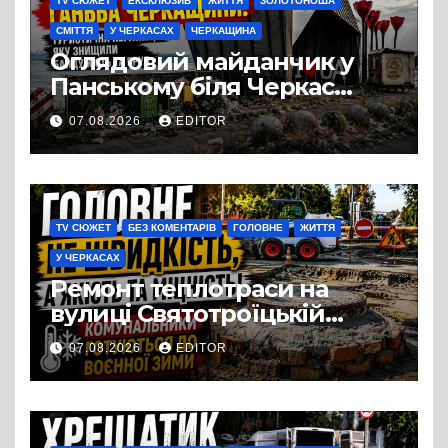
TV СЮЖЕТ
ЕКСКЛЮЗИВ
ЖИТТЯ
ЗОЛОТОНОША
СМІТТЯ
У ЧЕРКАСАХ
ЧЕРКАЩИНА
Оглядовий майданчик у
Панському біля Черкас
перетворився на занедбане
07.08.2026
EDITOR
сміттєзвалище
TV СЮЖЕТ
БЕЗ КОМЕНТАРІВ
ГОЛОВНЕ
ЖИТТЯ
У ЧЕРКАСАХ
Ремонт теплотраси на
вулиці Святотроїцькій
затягнувся порівняно із
07.08.2026
EDITOR
запланованими термінами.
Вулицю досі не відкрили
для руху