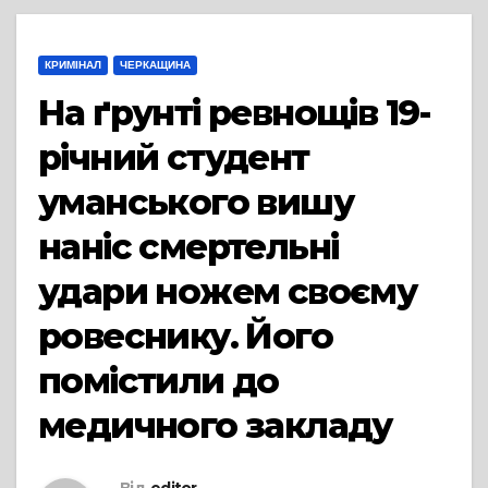
КРИМІНАЛ
ЧЕРКАЩИНА
На ґрунті ревнощів 19-
річний студент
уманського вишу
наніс смертельні
удари ножем своєму
ровеснику. Його
помістили до
медичного закладу