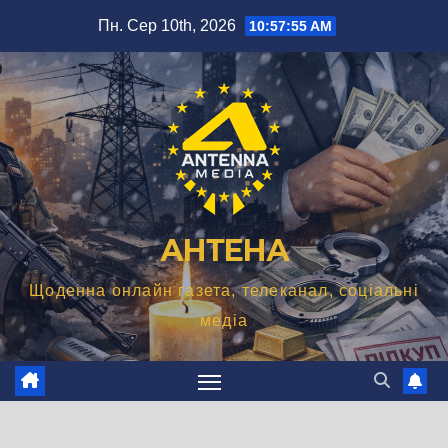
Перейти
Пн. Сер 10th, 2026
10:57:56 AM
до
вмісту
АНТЕНА
Щоденна онлайн газета, телеканал, соціальні
медіа