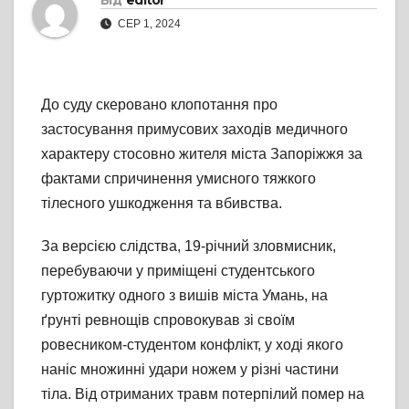
Від
editor
СЕР 1, 2024
До суду скеровано клопотання про
застосування примусових заходів медичного
характеру стосовно жителя міста Запоріжжя за
фактами спричинення умисного тяжкого
тілесного ушкодження та вбивства.
За версією слідства, 19-річний зловмисник,
перебуваючи у приміщені студентського
гуртожитку одного з вишів міста Умань, на
ґрунті ревнощів спровокував зі своїм
ровесником-студентом конфлікт, у ході якого
наніс множинні удари ножем у різні частини
тіла. Від отриманих травм потерпілий помер на