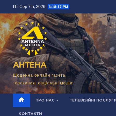
Перейти
Пт. Сер 7th, 2026
6:18:18 PM
до
вмісту
АНТЕНА
Щоденна онлайн газета,
телеканал, соціальні медіа
ПРО НАС
ТЕЛЕВІЗІЙНІ ПОСЛУГ
КОНТАКТИ