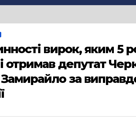
инності вирок, яким 5 р
і отримав депутат Черк
 Замирайло за виправд
ї