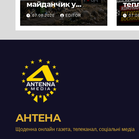
майданчик у
теп
Панському біля
вул
07.08.2026
EDITOR
07.0
Черкас
Свя
перетворився на
зат
занедбане
порі
сміттєзвалище
зап
тер
Вул
від
АНТЕНА
Щоденна онлайн газета, телеканал, соціальні медіа