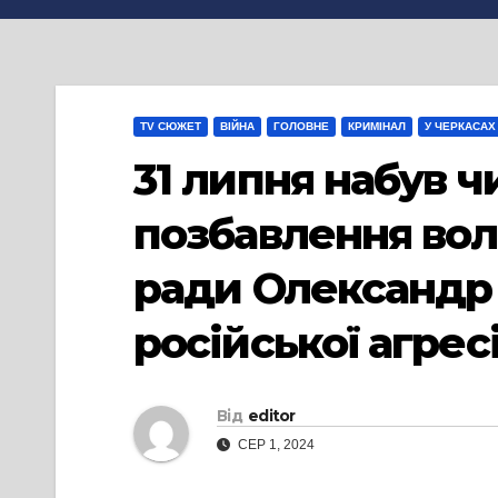
TV СЮЖЕТ
ВІЙНА
ГОЛОВНЕ
КРИМІНАЛ
У ЧЕРКАСАХ
31 липня набув ч
позбавлення вол
ради Олександр
російської агресі
Від
editor
СЕР 1, 2024