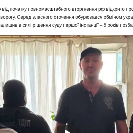
від початку повномасштабного вторгнення рф відкрито проп
в ворогу. Серед власного оточення обурювався обміном укра
ишив в силі рішення суду першої інстанції – 5 років позба