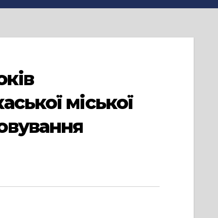
оків
аської міської
овування