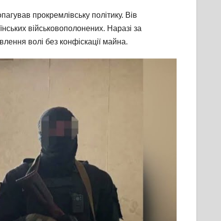
агував прокремлівську політику. Вів
їнських військовополонених. Наразі за
влення волі без конфіскації майна.