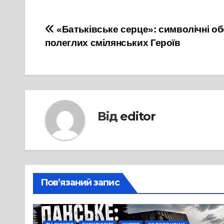
Навігація
«Батьківське серце»: символічні об
полеглих смілянських Героїв
записів
Від
editor
Пов’язаний запис