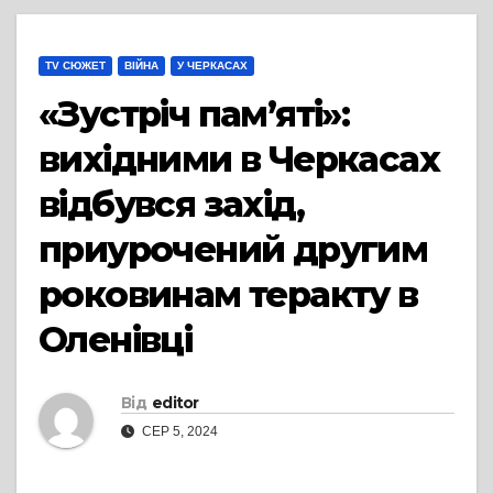
TV СЮЖЕТ
ВІЙНА
У ЧЕРКАСАХ
«Зустріч пам’яті»:
вихідними в Черкасах
відбувся захід,
приурочений другим
роковинам теракту в
Оленівці
Від
editor
СЕР 5, 2024