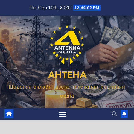
Перейти
Пн. Сер 10th, 2026
12:44:03 PM
до
вмісту
АНТЕНА
Щоденна онлайн газета, телеканал, соціальні
медіа