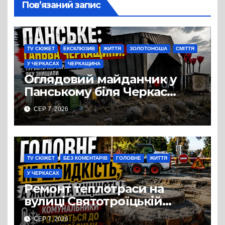
Пов’язаний запис
TV СЮЖЕТ
ЕКСКЛЮЗИВ
ЖИТТЯ
ЗОЛОТОНОША
СМІТТЯ
У ЧЕРКАСАХ
ЧЕРКАЩИНА
Оглядовий майданчик у
Панському біля Черкас
перетворився на занедбане
СЕР 7, 2026
сміттєзвалище
TV СЮЖЕТ
БЕЗ КОМЕНТАРІВ
ГОЛОВНЕ
ЖИТТЯ
У ЧЕРКАСАХ
Ремонт теплотраси на
вулиці Святотроїцькій
затягнувся порівняно із
СЕР 7, 2026