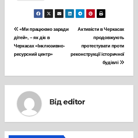
Навігація
«Ми працюємо заради
Активісти в Черкасах
дітей», – як діє в
продовжують
записів
Черкасах «Інклюзивно-
протестувати проти
ресурсний центр»
реконструкції історичної
будівлі
Від
editor