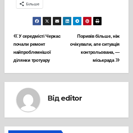
Більше
Навігація
У середмісті Черкас
Поривів більше, ніж
почали ремонт
очікували, але ситуація
записів
найпроблемнішої
контрольована, —
ділянки тротуару
міськрада
Від
editor