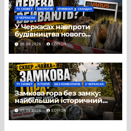
TV СЮЖЕТ
ЕКОЛОГІЯ
КРИМІНАЛ
СКАНДАЛ
У ЧЕРКАСАХ
У Черкасах навпроти
будівництва нового
супермаркету VARUS на
06.08.2026
EDITOR
проспекті Перемоги всохли
дерева. І це навряд чи
можна назвати
випадковістю
TV СЮЖЕТ
ІСТОРІЯ
БЕЗ КОМЕНТАРІВ
У ЧЕРКАСАХ
Замкова гора без замку:
найбільший історичний
міф Черкас
05.08.2026
EDITOR