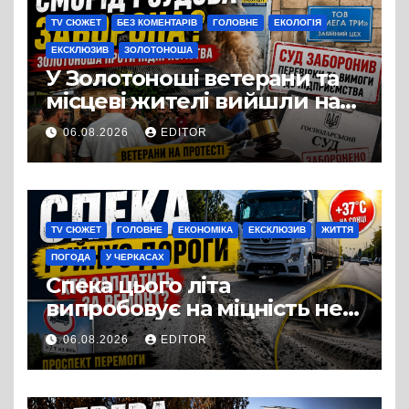
TV СЮЖЕТ
БЕЗ КОМЕНТАРІВ
ГОЛОВНЕ
ЕКОЛОГІЯ
ЕКСКЛЮЗИВ
ЗОЛОТОНОША
У Золотоноші ветерани та
місцеві жителі вийшли на
протест до стін
06.08.2026
EDITOR
підприємства ТОВ «Омега
Три», що займається
виробництвом м’яса птиці
TV СЮЖЕТ
ГОЛОВНЕ
ЕКОНОМІКА
ЕКСКЛЮЗИВ
ЖИТТЯ
ПОГОДА
У ЧЕРКАСАХ
Спека цього літа
випробовує на міцність не
лише людей, а й дороги
06.08.2026
EDITOR
Черкас