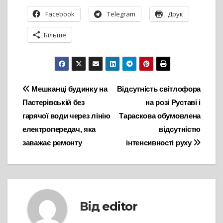
Facebook
Telegram
Друк
Більше
Навігація
Мешканці будинку на
Відсутність світлофора
Пастерівській без
на розі Руставі і
записів
гарячої води через лінію
Тараскова обумовлена
електропередач, яка
відсутністю
заважає ремонту
інтенсивності руху
Від
editor