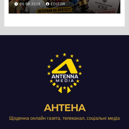
протест до стін
06.08.2026
EDITOR
підприємства ТОВ «Омега
Три», що займається
виробництвом м’яса птиці
АНТЕНА
Щоденна онлайн газета, телеканал, соціальні медіа