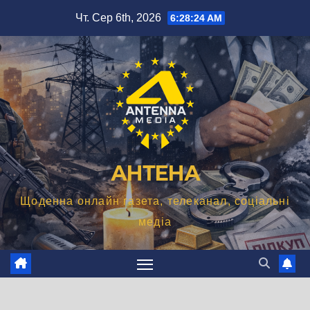
Перейти
Чт. Сер 6th, 2026
6:28:25 AM
до
вмісту
АНТЕНА
Щоденна онлайн газета, телеканал, соціальні
медіа