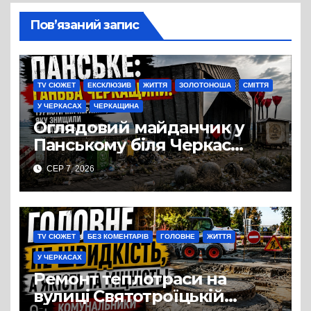
Пов’язаний запис
TV СЮЖЕТ
ЕКСКЛЮЗИВ
ЖИТТЯ
ЗОЛОТОНОША
СМІТТЯ
У ЧЕРКАСАХ
ЧЕРКАЩИНА
Оглядовий майданчик у
Панському біля Черкас
перетворився на занедбане
СЕР 7, 2026
сміттєзвалище
TV СЮЖЕТ
БЕЗ КОМЕНТАРІВ
ГОЛОВНЕ
ЖИТТЯ
У ЧЕРКАСАХ
Ремонт теплотраси на
вулиці Святотроїцькій