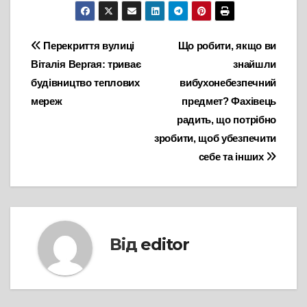
Навігація
Перекриття вулиці
Що робити, якщо ви
Віталія Вергая: триває
знайшли
записів
будівництво теплових
вибухонебезпечний
мереж
предмет? Фахівець
радить, що потрібно
зробити, щоб убезпечити
себе та інших
Від
editor