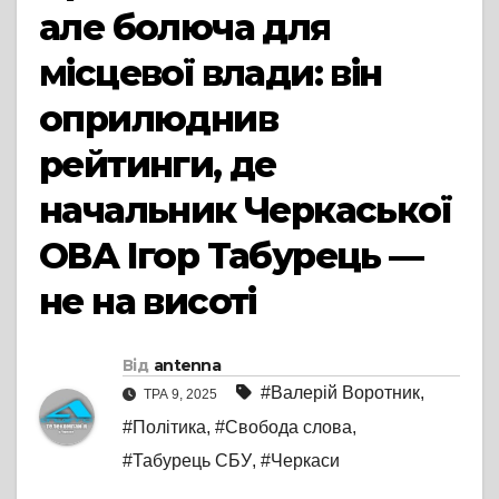
але болюча для
місцевої влади: він
оприлюднив
рейтинги, де
начальник Черкаської
ОВА Ігор Табурець —
не на висоті
Від
antenna
#Валерій Воротник
,
ТРА 9, 2025
#Політика
,
#Свобода слова
,
#Табурець СБУ
,
#Черкаси