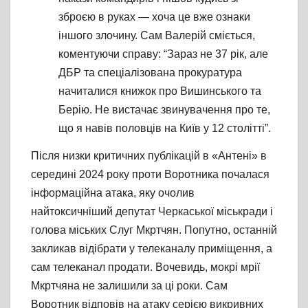
зброєю в руках — хоча це вже ознаки
іншого злочину. Сам Валерій сміється,
коментуючи справу: “Зараз не 37 рік, але
ДБР та спеціалізована прокуратура
начиталися книжок про Вишинського та
Берію. Не вистачає звинувачення про те,
що я навів половців на Київ у 12 столітті”.
Після низки критичних публікацій в «Антені» в
середині 2024 року проти Воротника почалася
інформаційна атака, яку очолив
найтоксичніший депутат Черкаської міськради і
голова міських Слуг Мкртчян. Попутно, останній
закликав відібрати у телеканалу приміщення, а
сам телеканал продати. Вочевидь, мокрі мрії
Мкртчяна не залишили за ці роки. Сам
Воротник відповів на атаку серією викривних