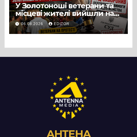
У Золотоноші ветерани та
місцеві жителі вийшли на
протест до стін
06.08.2026
EDITOR
підприємства ТОВ «Омега
Три», що займається
виробництвом м’яса птиці
АНТЕНА