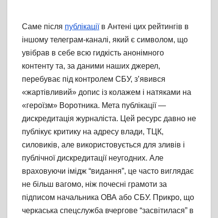
Саме після
публікації
в Антені цих рейтингів в
іншому телеграм-каналі, який є символом, що
увібрав в себе всю гидкість анонімного
контенту та, за даними наших джерел,
перебуває під контролем СБУ, зʼявився
«жартівливий» допис із колажем і натяками на
«героїзм» Воротника. Мета публікації —
дискредитація журналіста. Цей ресурс давно не
публікує критику на адресу влади, ТЦК,
силовиків, але використовується для зливів і
публічної дискредитації неугодних. Але
враховуючи імідж “видання”, це часто виглядає
не більш вагомо, ніж почесні грамоти за
підписом начальника ОВА або СБУ. Прикро, що
черкаська спецслужба вчергове “засвітилася” в