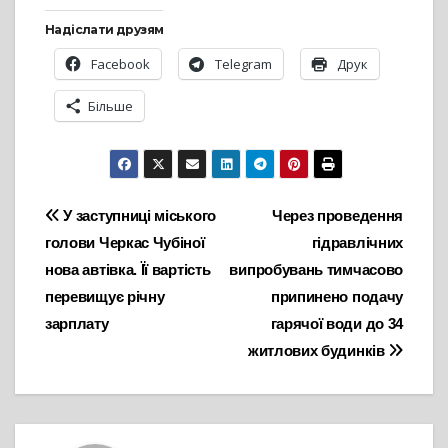
Надіслати друзям
Facebook
Telegram
Друк
Більше
Навігація
У заступниці міського
Через проведення
голови Черкас Чубіної
гідравлічних
записів
нова автівка. Її вартість
випробувань тимчасово
перевищує річну
припинено подачу
зарплату
гарячої води до 34
житлових будинків