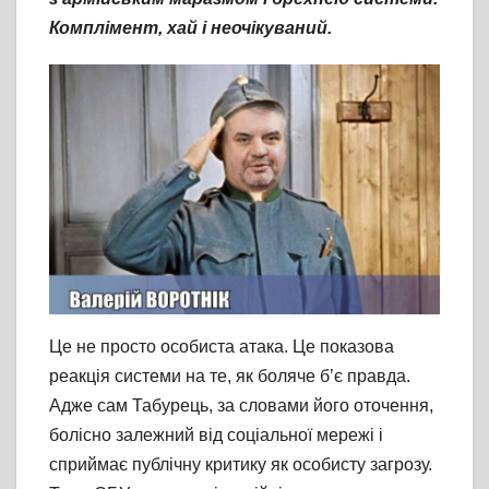
Комплімент, хай і неочікуваний.
Це не просто особиста атака. Це показова
реакція системи на те, як боляче б’є правда.
Адже сам Табурець, за словами його оточення,
болісно залежний від соціальної мережі і
сприймає публічну критику як особисту загрозу.