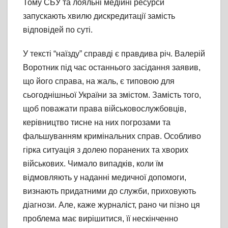
Тому СБУ та лояльні медійні ресурси
запускають хвилю дискредитації замість
відповідей по суті.
У тексті “наїзду” справді є правдива річ. Валерій
Воротник під час останнього засідання заявив,
що його справа, на жаль, є типовою для
сьогоднішньої України за змістом. Замість того,
щоб поважати права військовослужбовців,
керівництво тисне на них погрозами та
фальшуванням кримінальних справ. Особливо
гірка ситуація з долею поранених та хворих
військових. Чимало випадків, коли їм
відмовляють у наданні медичної допомоги,
визнають придатними до служби, приховують
діагнози. Але, каже журналіст, рано чи пізно ця
проблема має вирішитися, її нескінченно