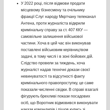
У 2022 році, після відмови продати
місцевому бізнесмену та очільнику
фракції Слуг народу Мкртчану телеканал
Антена, проти журналіста відкрили
кримінальну справу за ст. 407 ККУ —
самовільне залишення військової
частини. Хоча в цей час він виконував
поставлені військовим керівництвом
задачі, в тому числі і в зоні бойових дій.
Слідство провели за тиждень, хоча
журналіст надав технічні докази своєї
невинуватості та відсутності факту
кримінального правопроступку, це саме
показали численні свідки. В справі взагалі
фігурують брехливі покази посадових
осіб, що Воротник відмовився виконувати
накази командирів і пішов кудись зі