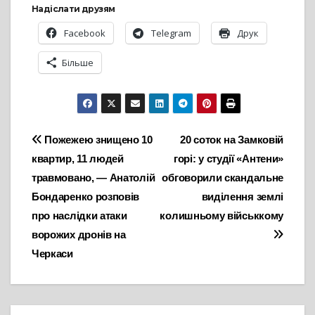
Надіслати друзям
Facebook
Telegram
Друк
Більше
Навігація
Пожежею знищено 10
20 соток на Замковій
квартир, 11 людей
горі: у студії «Антени»
записів
травмовано, — Анатолій
обговорили скандальне
Бондаренко розповів
виділення землі
про наслідки атаки
колишньому військкому
ворожих дронів на
Черкаси