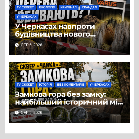
TV СЮЖЕТ
ЕКОЛОГІЯ
КРИМІНАЛ
СКАНДАЛ
У ЧЕРКАСАХ
У Черкасах навпроти
будівництва нового
супермаркету VARUS на
СЕР 6, 2026
проспекті Перемоги всохли
дерева. І це навряд чи
можна назвати
випадковістю
TV СЮЖЕТ
ІСТОРІЯ
БЕЗ КОМЕНТАРІВ
У ЧЕРКАСАХ
Замкова гора без замку:
найбільший історичний міф
Черкас
СЕР 5, 2026