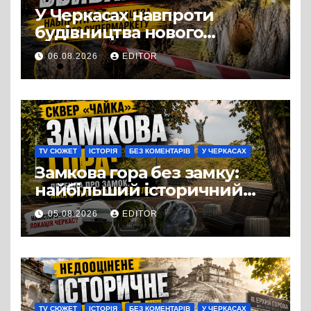
У Черкасах навпроти
будівництва нового
супермаркету VARUS на
06.08.2026
EDITOR
проспекті Перемоги всохли
дерева. І це навряд чи
можна назвати
випадковістю
TV СЮЖЕТ
ІСТОРІЯ
БЕЗ КОМЕНТАРІВ
У ЧЕРКАСАХ
Замкова гора без замку:
найбільший історичний
міф Черкас
05.08.2026
EDITOR
TV СЮЖЕТ
ІСТОРІЯ
БЕЗ КОМЕНТАРІВ
У ЧЕРКАСАХ