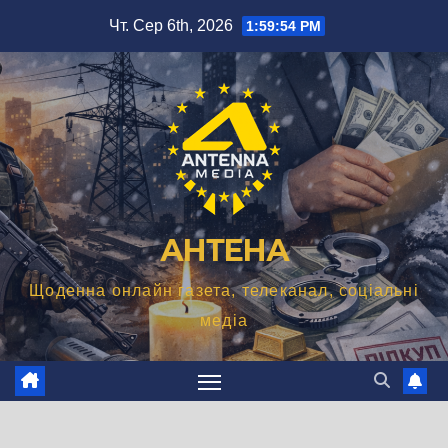
Перейти
Чт. Сер 6th, 2026
1:59:55 PM
до
вмісту
АНТЕНА
Щоденна онлайн газета, телеканал, соціальні
медіа