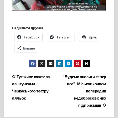
Надіслати друзям
Facebook
Telegram
Друк
Більше
Навігація
Тут живе казка: за
“Будемо зносити тепер
лаштунками
все”. Міськвиконком
записів
Черкаського театру
попередив
ляльок
недобросовісних
підприємців