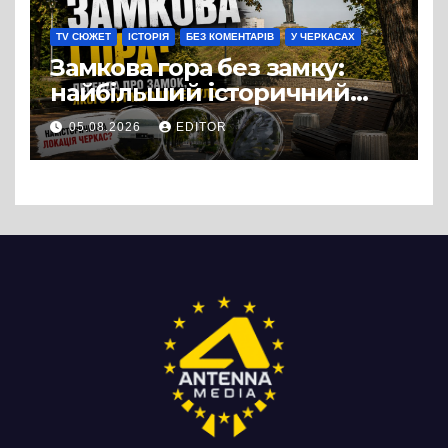
TV СЮЖЕТ
ІСТОРІЯ
БЕЗ КОМЕНТАРІВ
У ЧЕРКАСАХ
Замкова гора без замку:
найбільший історичний
міф Черкас
05.08.2026
EDITOR