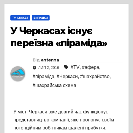
TV СЮЖЕТ
ВИПАДКИ
У Черкасах існує
переїзна «піраміда»
Від
antenna
#TV
,
#афера
,
ЛИП 2, 2016
#піраміда
,
#Черкаси
,
#шахрайство
,
#шахрайська схема
У місті Черкаси вже довгий час функціонує
представництво компанії, яке пропонує своїм
потенційним робітникам шалені прибутки,