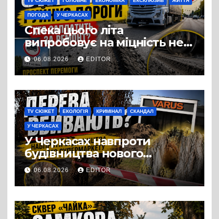
TV СЮЖЕТ
ГОЛОВНЕ
ЕКОНОМІКА
ЕКСКЛЮЗИВ
ЖИТТЯ
ПОГОДА
У ЧЕРКАСАХ
Спека цього літа
випробовує на міцність не
лише людей, а й дороги
06.08.2026
EDITOR
Черкас
TV СЮЖЕТ
ЕКОЛОГІЯ
КРИМІНАЛ
СКАНДАЛ
У ЧЕРКАСАХ
У Черкасах навпроти
будівництва нового
супермаркету VARUS на
06.08.2026
EDITOR
проспекті Перемоги всохли
дерева. І це навряд чи
можна назвати
випадковістю