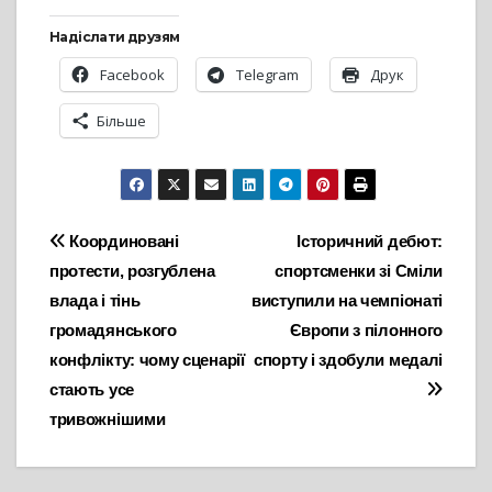
Надіслати друзям
Facebook
Telegram
Друк
Більше
Навігація
Координовані
Історичний дебют:
протести, розгублена
спортсменки зі Сміли
записів
влада і тінь
виступили на чемпіонаті
громадянського
Європи з пілонного
конфлікту: чому сценарії
спорту і здобули медалі
стають усе
тривожнішими