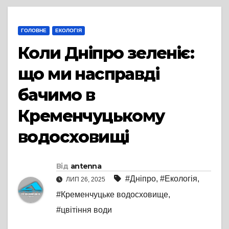
ГОЛОВНЕ
ЕКОЛОГІЯ
Коли Дніпро зеленіє:
що ми насправді
бачимо в
Кременчуцькому
водосховищі
Від
antenna
#Дніпро
,
#Екологія
,
ЛИП 26, 2025
#Кременчуцьке водосховище
,
#цвітіння води