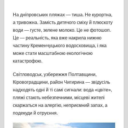
На дніпровських пляжах — тиша. Не курортна,
а тривожна. Замість дитячого сміху й плюскоту
води — густе, зелене молоко. Це не фотошоп.
Це — реальність, яка вже накрила нижню
частину Кременчуцького водосховища, і яка
може стати масштабною екологічною
катастрофою.
Світловодськ, узбережжя Полтавщини,
Кіровоградщини, район Чигирина — звідусіль
надходять одні й ті самі сигнали: вода «цвіте»,
пляжі стають небезпечними, місцеві жителі
скаржаться на алергію, неприємний запах, а
подекуди й отруєння.