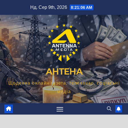
Перейти
Нд. Сер 9th, 2026
8:21:07 AM
до
вмісту
АНТЕНА
Щоденна онлайн газета, телеканал, соціальні
медіа