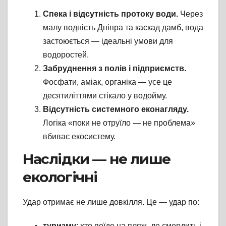
Спека і відсутність протоку води.
Через
малу водність Дніпра та каскад дамб, вода
застоюється — ідеальні умови для
водоростей.
Забруднення з полів і підприємств.
Фосфати, аміак, органіка — усе це
десятиліттями стікало у водойму.
Відсутність системного еконагляду.
Логіка «поки не отруїло — не проблема»
вбиває екосистему.
Наслідки — не лише
екологічні
Удар отримає не лише довкілля. Це — удар по:
туризму
: хто поїде на пляж, де смердить і