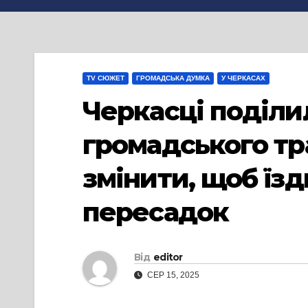
TV СЮЖЕТ
ГРОМАДСЬКА ДУМКА
У ЧЕРКАСАХ
Черкасці поділи
громадського тр
змінити, щоб їз
пересадок
Від
editor
СЕР 15, 2025