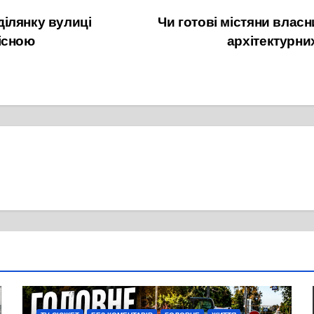
ілянку вулиці
Чи готові містяни влас
існою
архітектурни