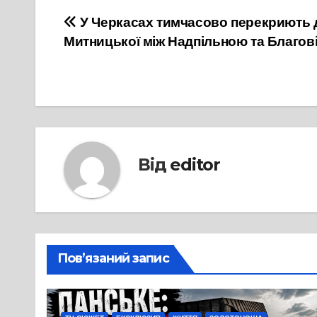
Навігація
У Черкасах тимчасово перекриють д
Митницької між Надпільною та Благов
записів
Від
editor
Пов’язаний запис