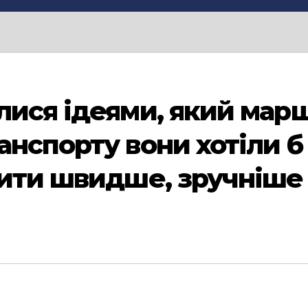
лися ідеями, який мар
анспорту вони хотіли б
дити швидше, зручніше 