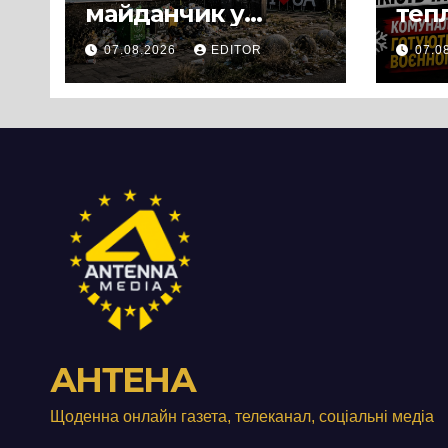
майданчик у
теп
Панському біля
вул
07.08.2026
EDITOR
07.0
Черкас
Свя
перетворився на
зат
занедбане
порі
сміттєзвалище
зап
тер
Вул
від
АНТЕНА
Щоденна онлайн газета, телеканал, соціальні медіа