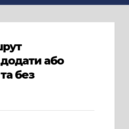
шрут
 додати або
та без