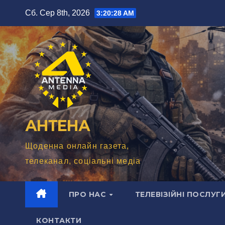
Перейти
Сб. Сер 8th, 2026
3:20:29 AM
до
вмісту
АНТЕНА
Щоденна онлайн газета,
телеканал, соціальні медіа
ПРО НАС
ТЕЛЕВІЗІЙНІ ПОСЛУГ
КОНТАКТИ