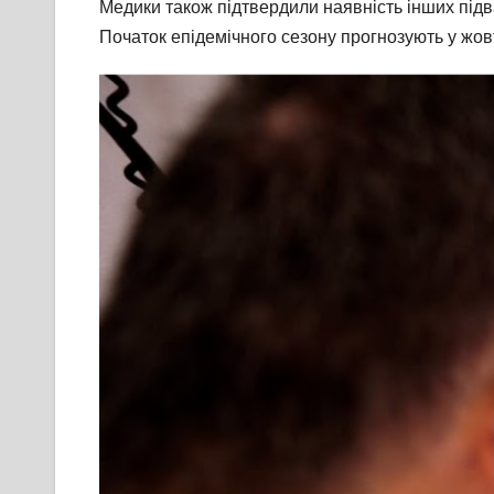
Медики також підтвердили наявність інших підва
Початок епідемічного сезону прогнозують у жовт