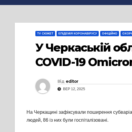
TV СЮЖЕТ
ЕПІДЕМІЯ КОРОНАВІРУСУ
ОФІЦІЙНО
ОХОР
У Черкаській об
COVID-19 Omicron
Від
editor
ВЕР 12, 2025
На Черкащині зафіксували поширення субваріан
людей, 86 із них були госпіталізовані.