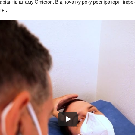
ріантів штаму Omicron. Від початку року респіраторні інфек
ні.