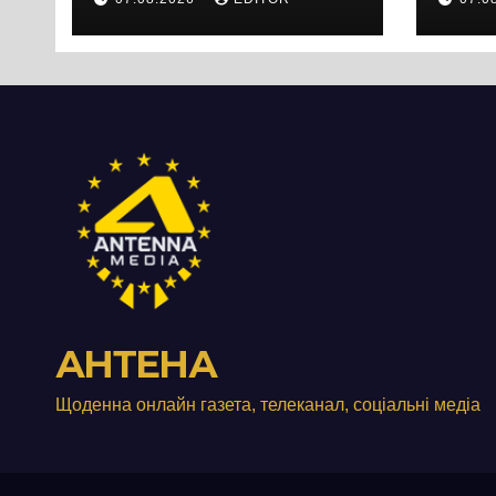
Черкас
Свя
перетворився на
зат
занедбане
порі
сміттєзвалище
зап
тер
Вул
від
АНТЕНА
Щоденна онлайн газета, телеканал, соціальні медіа