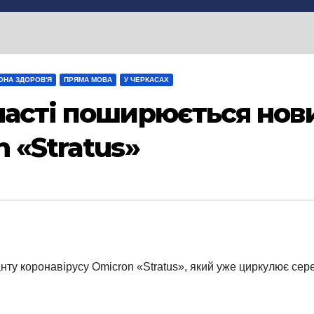
ОНА ЗДОРОВ'Я
ПРЯМА МОВА
У ЧЕРКАСАХ
ласті поширюється нов
 «Stratus»
ту коронавірусу Omicron «Stratus», який уже циркулює сер