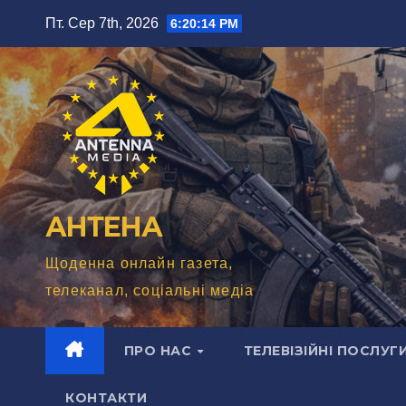
Перейти
Пт. Сер 7th, 2026
6:20:16 PM
до
вмісту
АНТЕНА
Щоденна онлайн газета,
телеканал, соціальні медіа
ПРО НАС
ТЕЛЕВІЗІЙНІ ПОСЛУГ
КОНТАКТИ