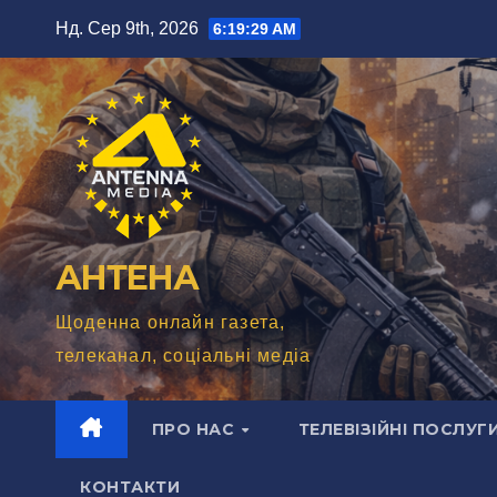
Перейти
Нд. Сер 9th, 2026
6:19:31 AM
до
вмісту
АНТЕНА
Щоденна онлайн газета,
телеканал, соціальні медіа
ПРО НАС
ТЕЛЕВІЗІЙНІ ПОСЛУГ
КОНТАКТИ