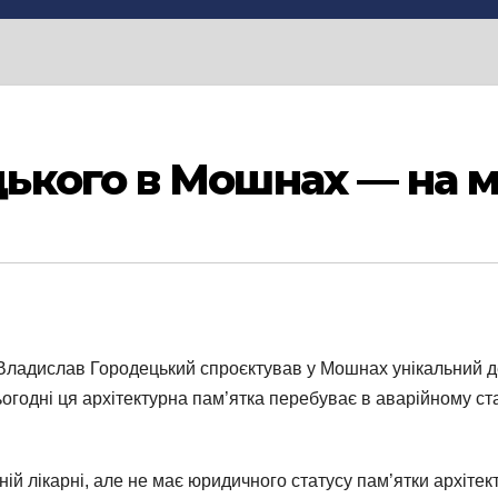
ького в Мошнах — на м
р Владислав Городецький спроєктував у Мошнах унікальний д
годні ця архітектурна пам’ятка перебуває в аварійному стані
й лікарні, але не має юридичного статусу пам’ятки архітек