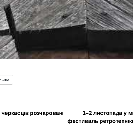
ільше
ь черкасців розчаровані
1–2 листопада у м
фестиваль ретротехніки