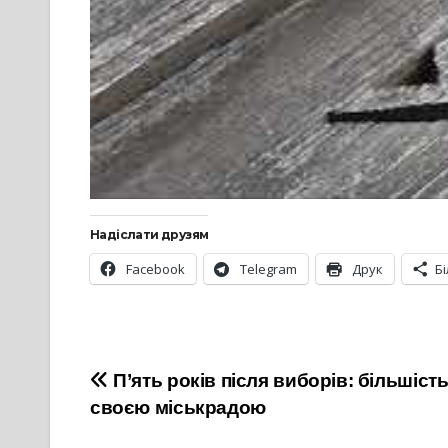
Надіслати друзям
Facebook
Telegram
Друк
Б
Навігація
П’ять років після виборів: більшіст
своєю міськрадою
записів