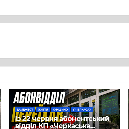
ДАЙДЖЕСТ
ЖИТТЯ
ОФІЦІЙНО
У ЧЕРКАСАХ
Із 22 червня абонентський
відділ КП «Черкаська