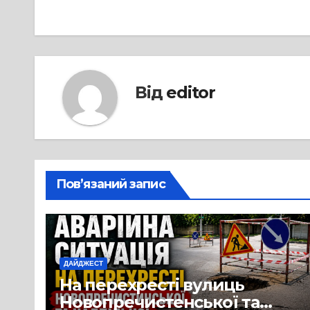
Від
editor
Пов’язаний запис
ДАЙДЖЕСТ
На перехресті вулиць
Новопречистенської та