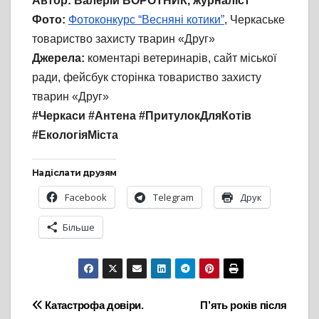
Автор:
Валерій ВОРОТНИК, журналіст
Фото:
Фотоконкурс “Весняні котики”
, Черкаське
товариство захисту тварин «Друг»
Джерела:
коментарі ветеринарів, сайт міської
ради, фейсбук сторінка товариство захисту
тварин «Друг»
#Черкаси #Антена #ПритулокДляКотів
#ЕкологіяМіста
Надіслати друзям
Facebook
Telegram
Друк
Більше
Навігація
Катастрофа довіри.
П’ять років після