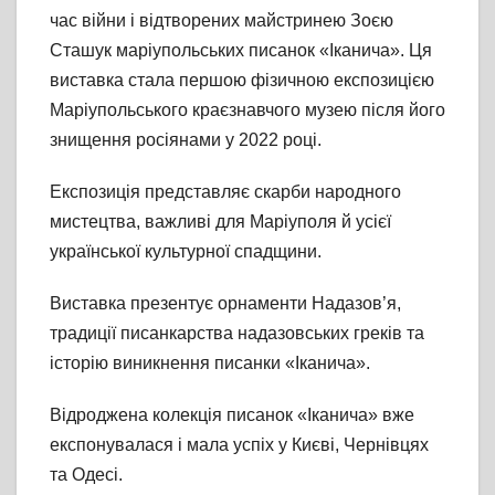
час війни і відтворених майстринею Зоєю
Сташук маріупольських писанок «Іканича». Ця
виставка стала першою фізичною експозицією
Маріупольського краєзнавчого музею після його
знищення росіянами у 2022 році.
Експозиція представляє скарби народного
мистецтва, важливі для Маріуполя й усієї
української культурної спадщини.
Виставка презентує орнаменти Надазов’я,
традиції писанкарства надазовських греків та
історію виникнення писанки «Іканича».
Відроджена колекція писанок «Іканича» вже
експонувалася і мала успіх у Києві, Чернівцях
та Одесі.