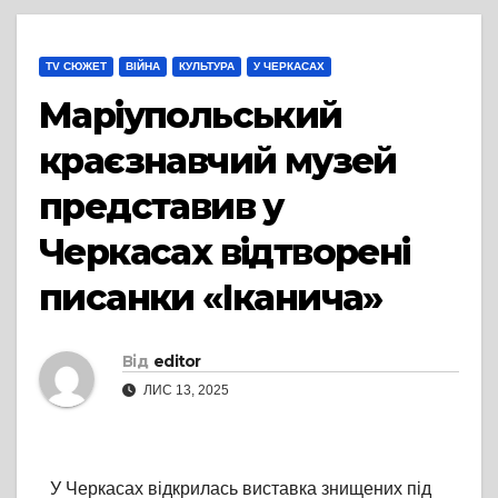
TV СЮЖЕТ
ВІЙНА
КУЛЬТУРА
У ЧЕРКАСАХ
Маріупольський
краєзнавчий музей
представив у
Черкасах відтворені
писанки «Іканича»
Від
editor
ЛИС 13, 2025
У Черкасах відкрилась виставка знищених під