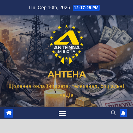
Перейти
Пн. Сер 10th, 2026
12:17:26 PM
до
вмісту
АНТЕНА
Щоденна онлайн газета, телеканал, соціальні
медіа