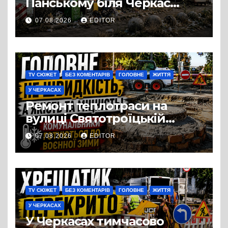
Панському біля Черкас
перетворився на занедбане
07.08.2026
EDITOR
сміттєзвалище
TV СЮЖЕТ
БЕЗ КОМЕНТАРІВ
ГОЛОВНЕ
ЖИТТЯ
У ЧЕРКАСАХ
Ремонт теплотраси на
вулиці Святотроїцькій
затягнувся порівняно із
07.08.2026
EDITOR
запланованими термінами.
Вулицю досі не відкрили
для руху
TV СЮЖЕТ
БЕЗ КОМЕНТАРІВ
ГОЛОВНЕ
ЖИТТЯ
У ЧЕРКАСАХ
У Черкасах тимчасово