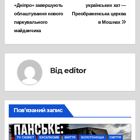
«Дніпро» завершують
українських хат —
записів
облаштування нового
Преображенська церква
паркувального
в Мошнах
майданчика
Від
editor
Пов’язаний запис
TV СЮЖЕТ
ЕКСКЛЮЗИВ
ЖИТТЯ
ЗОЛОТОНОША
СМІТТЯ