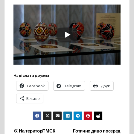
Надіслати друзям
Facebook
Telegram
Друк
Більше
Навігація
На території МСК
Готичне диво посеред