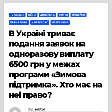
TV СЮЖЕТ
ВІЙНА
ДОПОМОГА
ЖИТТЯ
ОФІЦІЙНО
ПРЯМА МОВА
У ЧЕРКАСАХ
ЧЕРКАЩИНА
В Україні триває
подання заявок на
одноразову виплату
6500 грн у межах
програми «Зимова
підтримка». Хто має на
неї право?
Від
editor