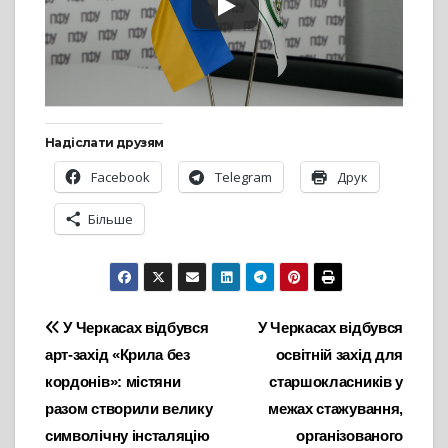
Надіслати друзям
Facebook
Telegram
Друк
Більше
Навігація
У Черкасах відбувся
У Черкасах відбувся
арт-захід «Крила без
освітній захід для
записів
кордонів»: містяни
старшокласників у
разом створили велику
межах стажування,
символічну інсталяцію
організованого