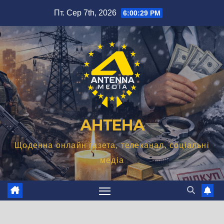
Перейти
Пт. Сер 7th, 2026
6:00:31 PM
до
вмісту
АНТЕНА
Щоденна онлайн газета, телеканал, соціальні
медіа