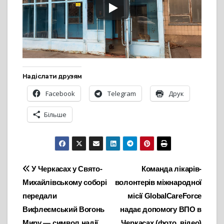
Надіслати друзям
Facebook
Telegram
Друк
Більше
Навігація
У Черкасах у Свято-
Команда лікарів-
Михайлівському соборі
волонтерів міжнародної
записів
передали
місії GlobalCareForce
Вифлеємський Вогонь
надає допомогу ВПО в
Миру — символ надії,
Черкасах (фото, відео)