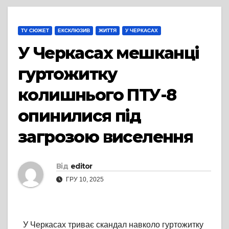
TV СЮЖЕТ
ЕКСКЛЮЗИВ
ЖИТТЯ
У ЧЕРКАСАХ
У Черкасах мешканці
гуртожитку
колишнього ПТУ-8
опинилися під
загрозою виселення
Від
editor
ГРУ 10, 2025
У Черкасах триває скандал навколо гуртожитку