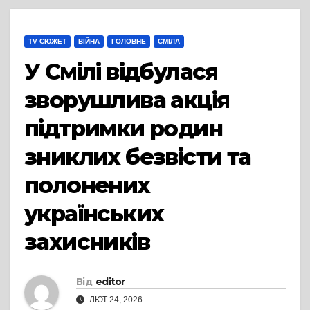
TV СЮЖЕТ
ВІЙНА
ГОЛОВНЕ
СМІЛА
У Смілі відбулася
зворушлива акція
підтримки родин
зниклих безвісти та
полонених
українських
захисників
Від
editor
ЛЮТ 24, 2026