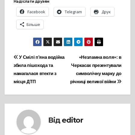
Надіслати друзям
Facebook
Telegram
Друк
Більше
Навігація
У Смілі п’яна водійка
«Незламна воля»: в
збила пішохода та
Черкасах презентували
записів
намагалася втекти з
символічну марку до
місця ДТП
річниці великої війни
Від
editor