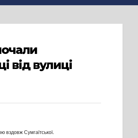
почали
і від вулиці
ою вздовж Сумгаїтської.