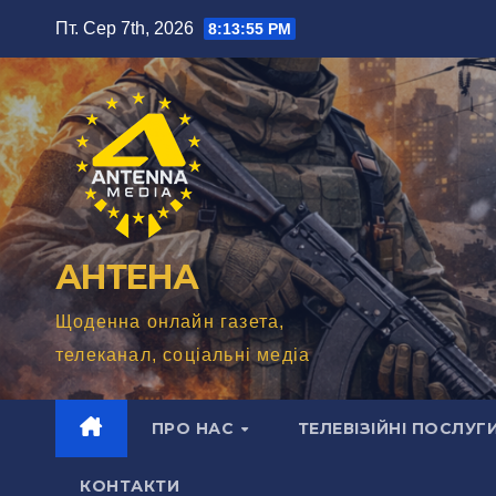
Перейти
Пт. Сер 7th, 2026
8:13:57 PM
до
вмісту
АНТЕНА
Щоденна онлайн газета,
телеканал, соціальні медіа
ПРО НАС
ТЕЛЕВІЗІЙНІ ПОСЛУГ
КОНТАКТИ