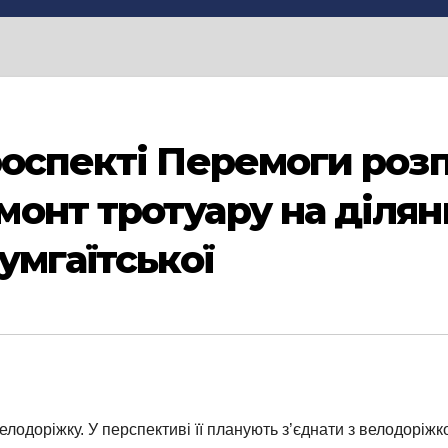
роспекті Перемоги роз
онт тротуару на ділянц
умгаїтської
лодоріжку. У перспективі її планують з’єднати з велодоріжк