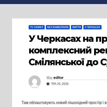
TV СЮЖЕТ
БЕЗ КОМЕНТАРІВ
ЖИТТЯ
У ЧЕРКАСАХ
У Черкасах на п
комплексний рем
Смілянської до С
Від
editor
ТРА 25, 2026
Там облаштовують новий пішохідний простір і ве