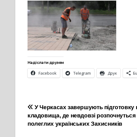
Надіслати друзям
Facebook
Telegram
Друк
Б
Навігація
У Черкасах завершують підготовку 
кладовища, де невдовзі розпочнуться
записів
полеглих українських Захисників