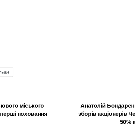
ільше
нового міського
Анатолій Бондарен
 перші поховання
зборів акціонерів 
50% а