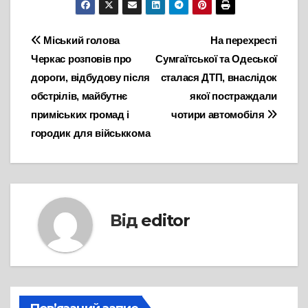
Навігація
Міський голова
На перехресті
Черкас розповів про
Сумгаїтської та Одеської
записів
дороги, відбудову після
сталася ДТП, внаслідок
обстрілів, майбутнє
якої постраждали
приміських громад і
чотири автомобіля
городик для військкома
Від
editor