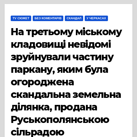
TV СЮЖЕТ
БЕЗ КОМЕНТАРІВ
СКАНДАЛ
У ЧЕРКАСАХ
На третьому міському
кладовищі невідомі
зруйнували частину
паркану, яким була
огороджена
скандальна земельна
ділянка, продана
Руськополянською
сільрадою