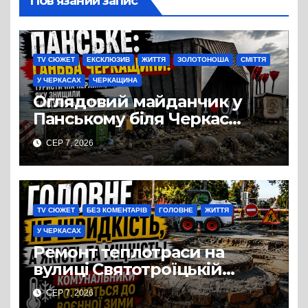
Пов’язаний запис
TV СЮЖЕТ
ЕКСКЛЮЗИВ
ЖИТТЯ
ЗОЛОТОНОША
СМІТТЯ
У ЧЕРКАСАХ
ЧЕРКАЩИНА
Оглядовий майданчик у
Панському біля Черкас
перетворився на занедбане
СЕР 7, 2026
сміттєзвалище
TV СЮЖЕТ
БЕЗ КОМЕНТАРІВ
ГОЛОВНЕ
ЖИТТЯ
У ЧЕРКАСАХ
Ремонт теплотраси на
вулиці Святотроїцькій
затягнувся порівняно із
СЕР 7, 2026
запланованими термінами.