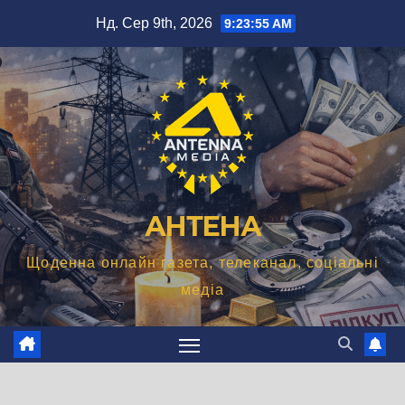
Перейти
Нд. Сер 9th, 2026
9:23:56 AM
до
вмісту
АНТЕНА
Щоденна онлайн газета, телеканал, соціальні
медіа