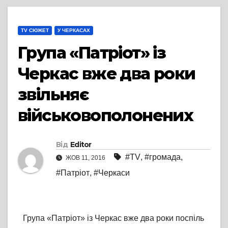
TV СЮЖЕТ
У ЧЕРКАСАХ
Група «Патріот» із
Черкас вже два роки
звільняє
військовополонених
Від
Editor
#TV
,
#громада
,
ЖОВ 11, 2016
#Патріот
,
#Черкаси
Група «Патріот» із Черкас вже два роки поспіль