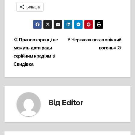
Більше
Навігація
Правоохоронці не
У Черкасах погас «вічний
можуть дати ради
вогонь»
записів
серійним крадіям зі
Свидівка
Від
Editor