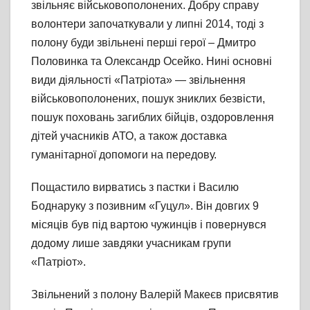
звільняє військовополонених. Добру справу
волонтери започаткували у липні 2014, тоді з
полону буди звільнені перші герої – Дмитро
Половинка та Олександр Осейко. Нині основні
види діяльності «Патріота» — звільнення
військовополонених, пошук зниклих безвісти,
пошук поховань загиблих бійців, оздоровлення
дітей учасників АТО, а також доставка
гуманітарної допомоги на передову.
Пощастило вирватись з пастки і Василю
Боднаруку з позивним «Гуцул». Він довгих 9
місяців був під вартою чужинців і повернувся
додому лише завдяки учасникам групи
«Патріот».
Звільнений з полону Валерій Макеєв присвятив