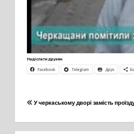
Надіслати друзям
Facebook
Telegram
Друк
Б
Навігація
У черкаському дворі замість проїзду
записів