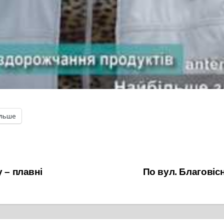
ільше
 – плавні
По вул. Благові