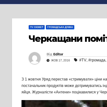
TV СЮЖЕТ
ГРОМАДСЬКА ДУМКА
Черкащани помі
Від
Editor
#TV
,
#громада
ЖОВ 17, 2016
З 1 жовтня Уряд перестав «стримувати» ціни н
постачальник продуктів може дотримуватись інди
яйця. Журналісти «Антени» поцікавилися у Чер