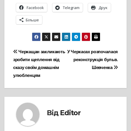
Facebook
Telegram
Друк
Більше
Навігація
Черкащан закликають
У Черкасах розпочалася
зробити щеплення від
реконструкція бульв.
записів
сказу своїм домашнім
Шевченка
улюбленцям
Від
Editor