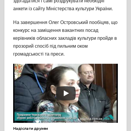
здогадатися і самі роздрукувати необхідні
анкети із сайту Міністерства культури України.
На завершення Олег Островський пообіцяв, що
конкурс на заміщення вакантних посад
керівників обласних закладів культури пройде в
прозорий спосіб під пильним оком
громадськості та преси.
Надіслати друзям