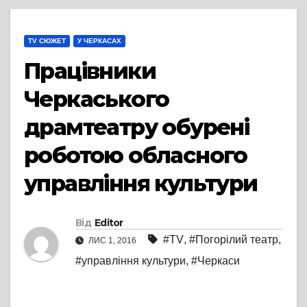
TV СЮЖЕТ
У ЧЕРКАСАХ
Працівники
Черкаського
драмтеатру обурені
роботою обласного
управління культури
Від
Editor
#TV
,
#Погорілий театр
,
ЛИС 1, 2016
#управління культури
,
#Черкаси