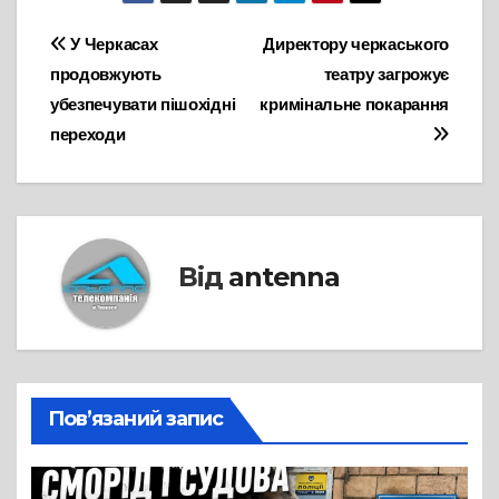
Навігація
У Черкасах
Директору черкаського
продовжують
театру загрожує
записів
убезпечувати пішохідні
кримінальне покарання
переходи
Від
antenna
Пов’язаний запис