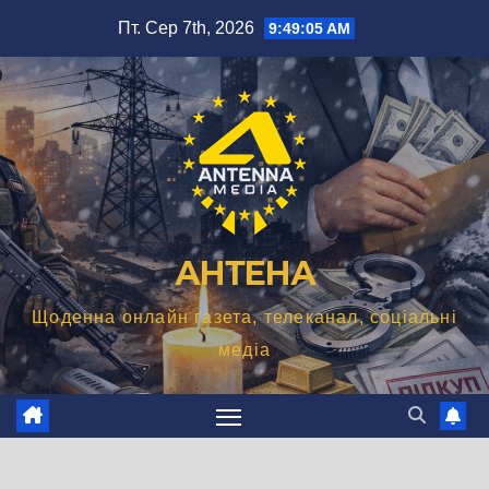
Перейти
Пт. Сер 7th, 2026
9:49:06 AM
до
вмісту
АНТЕНА
Щоденна онлайн газета, телеканал, соціальні
медіа