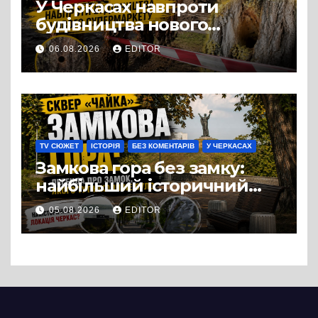
У Черкасах навпроти
будівництва нового
супермаркету VARUS на
06.08.2026
EDITOR
проспекті Перемоги всохли
дерева. І це навряд чи
можна назвати
випадковістю
TV СЮЖЕТ
ІСТОРІЯ
БЕЗ КОМЕНТАРІВ
У ЧЕРКАСАХ
Замкова гора без замку:
найбільший історичний
міф Черкас
05.08.2026
EDITOR