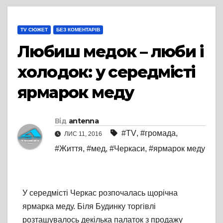
TV СЮЖЕТ
БЕЗ КОМЕНТАРІВ
Любиш медок – люби і
холодок: у середмісті
ярмарок меду
Від
antenna
#TV
,
#громада
,
ЛИС 11, 2016
#Життя
,
#мед
,
#Черкаси
,
#ярмарок меду
У середмісті Черкас розпочалась щорічна
ярмарка меду. Біля Будинку торгівлі
розташувалось декілька палаток з продажу