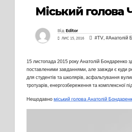
Міський голова Ч
Від
Editor
#TV
,
#Анатолій 
ЛИС 15, 2016
15 листопада 2015 року Анатолій Бондаренко зд
поставленими завданнями, але завжди є куди ро
для студентів та школярів, асфальтування вули
тротуарів, енергозбереження та комплексної п
Нещодавно
міський голова Анатолій Бондарен