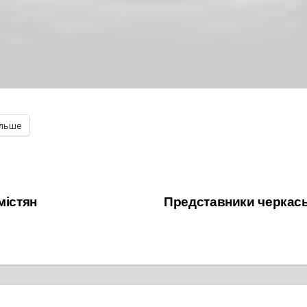
ільше
містян
Представники черкаськ