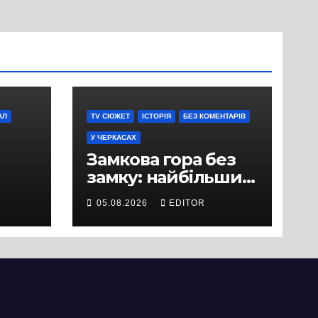
випадковістю
АЛ
TV СЮЖЕТ
ІСТОРІЯ
БЕЗ КОМЕНТАРІВ
У ЧЕРКАСАХ
Замкова гора без
замку: найбільший
історичний міф
05.08.2026
EDITOR
Черкас
ли
вряд