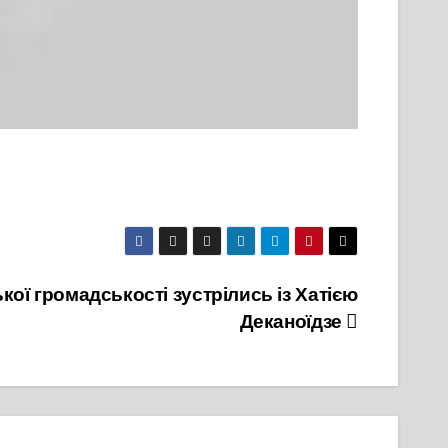
ої громадськості зустрілись із Хатією
Деканоїдзе