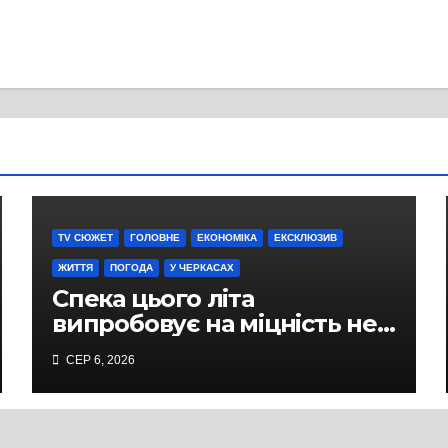
TV СЮЖЕТ
ГОЛОВНЕ
ЕКОНОМІКА
ЕКСКЛЮЗИВ
ЖИТТЯ
ПОГОДА
У ЧЕРКАСАХ
Спека цього літа
випробовує на міцність не
лише людей, а й дороги
СЕР 6, 2026
Черкас