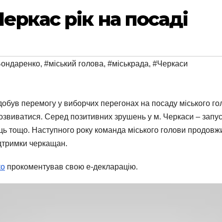
еркас рік на посаді
Бондаренко
,
#міський голова
,
#міськрада
,
#Черкаси
обув перемогу у виборчих перегонах на посаду міського гол
звиватися. Серед позитивних зрушень у м. Черкаси – запус
ць тощо. Наступного року команда міського голови продовж
ідтримки черкащан.
ко
прокоментував свою е-декларацію.