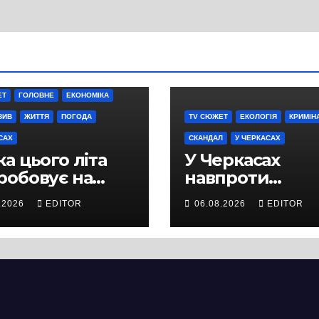
ЕТ
ГОЛОВНЕ
ЕКОНОМІКА
ЗИВ
ЖИТТЯ
ПОГОДА
TV СЮЖЕТ
ЕКОЛОГІЯ
КРИМІН
САХ
СКАНДАЛ
У ЧЕРКАСАХ
а цього літа
У Черкасах
робовує на
навпроти
ність не лише
будівництва
.2026
EDITOR
06.08.2026
EDITOR
ей, а й дороги
нового
кас
супермаркету
VARUS на
проспекті
Перемоги всох
дерева. І це на