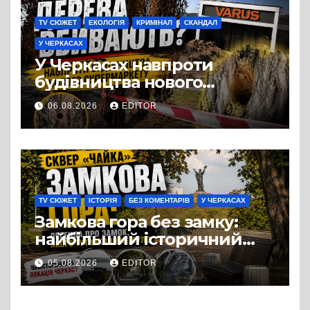
TV СЮЖЕТ
ЕКОЛОГІЯ
КРИМІНАЛ
СКАНДАЛ
У ЧЕРКАСАХ
У Черкасах навпроти
будівництва нового
супермаркету VARUS на
06.08.2026
EDITOR
проспекті Перемоги всохли
дерева. І це навряд чи
можна назвати
випадковістю
TV СЮЖЕТ
ІСТОРІЯ
БЕЗ КОМЕНТАРІВ
У ЧЕРКАСАХ
Замкова гора без замку:
найбільший історичний
міф Черкас
05.08.2026
EDITOR