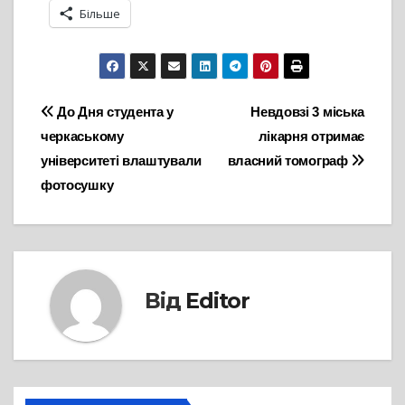
Більше
Навігація
До Дня студента у
Невдовзі 3 міська
черкаському
лікарня отримає
записів
університеті влаштували
власний томограф
фотосушку
Від
Editor