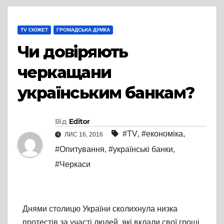
TV СЮЖЕТ
ГРОМАДСЬКА ДУМКА
Чи довіряють
черкащани
українським банкам?
Від
Editor
#TV
,
#економіка
,
ЛИС 16, 2016
#Опитування
,
#українські банки
,
#Черкаси
Днями столицю України сколихнула низка
протестів за участі людей, які вклали свої гроші