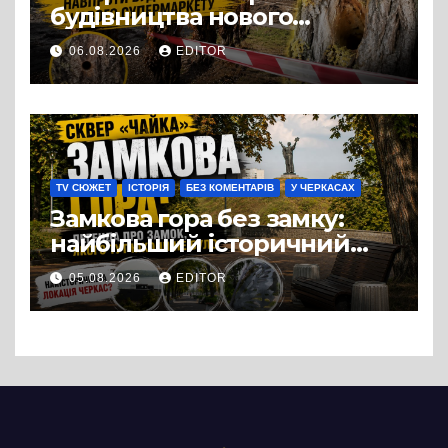
будівництва нового
супермаркету VARUS на
06.08.2026
EDITOR
проспекті Перемоги всохли
дерева. І це навряд чи
можна назвати
випадковістю
TV СЮЖЕТ
ІСТОРІЯ
БЕЗ КОМЕНТАРІВ
У ЧЕРКАСАХ
Замкова гора без замку:
найбільший історичний
міф Черкас
05.08.2026
EDITOR