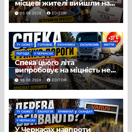
місцеві жителі вийшли на
протест до стін
06.08.2026
EDITOR
підприємства ТОВ «Омега
Три», що займається
виробництвом м’яса птиці
TV СЮЖЕТ
ГОЛОВНЕ
ЕКОНОМІКА
ЕКСКЛЮЗИВ
ЖИТТЯ
ПОГОДА
У ЧЕРКАСАХ
Спека цього літа
випробовує на міцність не
лише людей, а й дороги
06.08.2026
EDITOR
Черкас
TV СЮЖЕТ
ЕКОЛОГІЯ
КРИМІНАЛ
СКАНДАЛ
У ЧЕРКАСАХ
У Черкасах навпроти