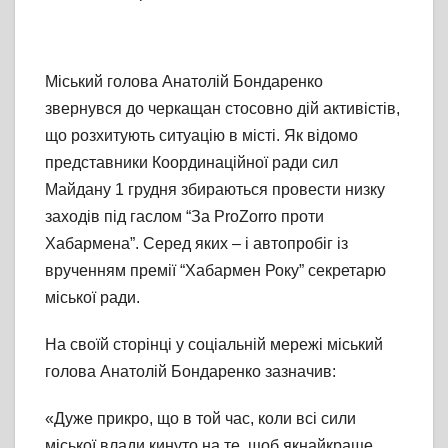
Міський голова Анатолій Бондаренко
звернувся до черкащан стосовно дій активістів,
що розхитують ситуацію в місті. Як відомо
представники Координаційної ради сил
Майдану 1 грудня збираються провести низку
заходів під гаслом “За ProZorro проти
Хабармена”. Серед яких – і автопробіг із
врученням премії “Хабармен Року” секретарю
міської ради.
На своїй сторінці у соціальній мережі міський
голова Анатолій Бондаренко зазначив:
«Дуже прикро, що в той час, коли всі сили
міської влади кинуто на те, щоб якнайкраще