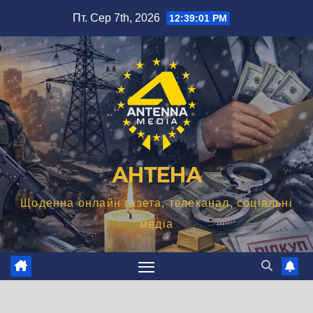
Перейти
Пт. Сер 7th, 2026
12:39:01 PM
до
вмісту
АНТЕНА
Щоденна онлайн газета, телеканал, соціальні
медіа