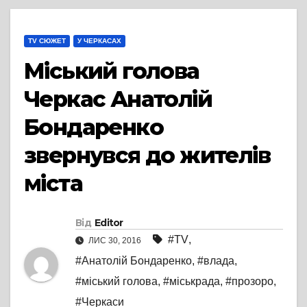
TV СЮЖЕТ
У ЧЕРКАСАХ
Міський голова
Черкас Анатолій
Бондаренко
звернувся до жителів
міста
Від
Editor
#TV
,
ЛИС 30, 2016
#Анатолій Бондаренко
,
#влада
,
#міський голова
,
#міськрада
,
#прозоро
,
#Черкаси