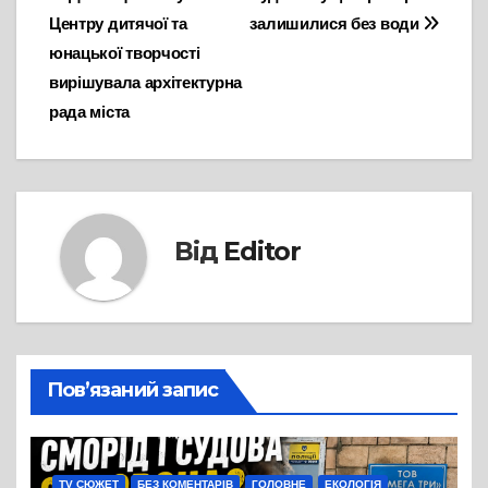
Навігація
Центру дитячої та
залишилися без води
записів
юнацької творчості
вирішувала архітектурна
рада міста
Від
Editor
Пов’язаний запис
TV СЮЖЕТ
БЕЗ КОМЕНТАРІВ
ГОЛОВНЕ
ЕКОЛОГІЯ