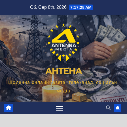
Перейти
Сб. Сер 8th, 2026
7:17:29 AM
до
вмісту
АНТЕНА
Щоденна онлайн газета, телеканал, соціальні
медіа