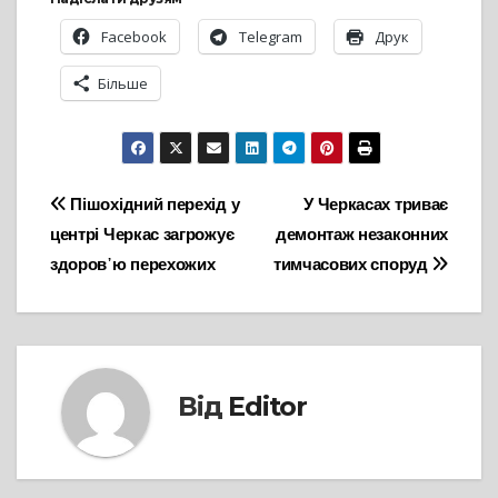
Facebook
Telegram
Друк
Більше
Навігація
Пішохідний перехід у
У Черкасах триває
центрі Черкас загрожує
демонтаж незаконних
записів
здоров᾽ю перехожих
тимчасових споруд
Від
Editor