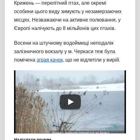
Крижень — перелітний птах, але окремі
особини цього виду зимують у незамерзаючих
місцях. Незважаючи на активне полювання, у
Європі налічують до 8 мільйонів цих птахів.
Восени на штучному водоймищі неподалік
залізничного вокзалу у м. Черкаси теж була
помічена
зграя качок,
що не відлетіли у вирій.
Надіслати друзям