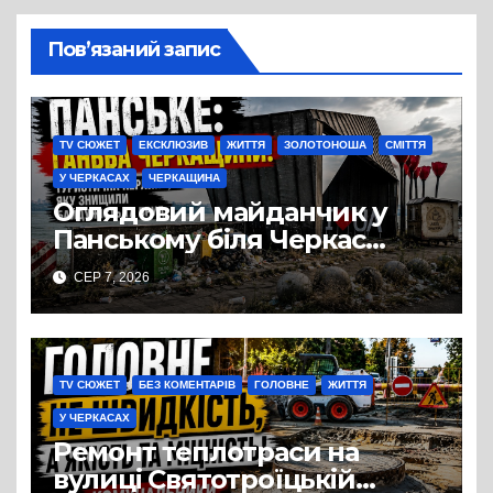
Пов’язаний запис
TV СЮЖЕТ
ЕКСКЛЮЗИВ
ЖИТТЯ
ЗОЛОТОНОША
СМІТТЯ
У ЧЕРКАСАХ
ЧЕРКАЩИНА
Оглядовий майданчик у
Панському біля Черкас
перетворився на занедбане
СЕР 7, 2026
сміттєзвалище
TV СЮЖЕТ
БЕЗ КОМЕНТАРІВ
ГОЛОВНЕ
ЖИТТЯ
У ЧЕРКАСАХ
Ремонт теплотраси на
вулиці Святотроїцькій