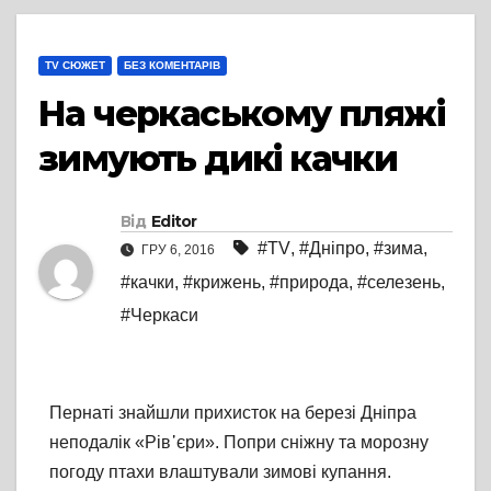
TV СЮЖЕТ
БЕЗ КОМЕНТАРІВ
На черкаському пляжі
зимують дикі качки
Від
Editor
#TV
,
#Дніпро
,
#зима
,
ГРУ 6, 2016
#качки
,
#крижень
,
#природа
,
#селезень
,
#Черкаси
Пернаті знайшли прихисток на березі Дніпра
неподалік «Рів᾽єри». Попри сніжну та морозну
погоду птахи влаштували зимові купання.