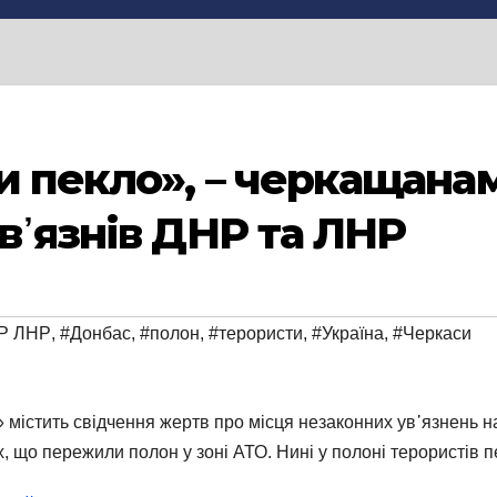
и пекло», – черкащана
в᾽язнів ДНР та ЛНР
Р ЛНР
,
#Донбас
,
#полон
,
#терористи
,
#Україна
,
#Черкаси
 містить свідчення жертв про місця незаконних ув᾽язнень н
, що пережили полон у зоні АТО. Нині у полоні терористів п