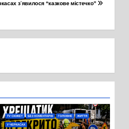
ркасах з᾽явилося “казкове містечко”
TV СЮЖЕТ
БЕЗ КОМЕНТАРІВ
ГОЛОВНЕ
ЖИТТЯ
У ЧЕРКАСАХ