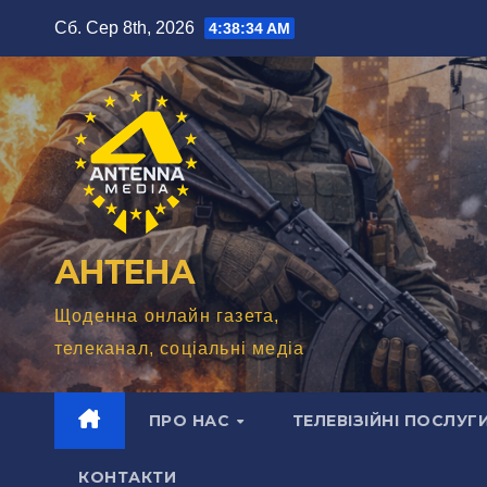
Перейти
Сб. Сер 8th, 2026
4:38:36 AM
до
вмісту
АНТЕНА
Щоденна онлайн газета,
телеканал, соціальні медіа
ПРО НАС
ТЕЛЕВІЗІЙНІ ПОСЛУГ
КОНТАКТИ