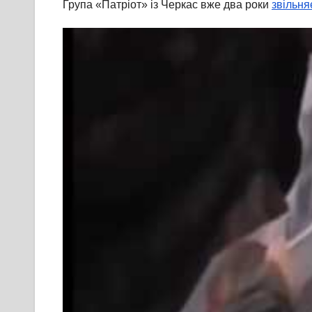
Група «Патріот» із Черкас вже два роки
звільня