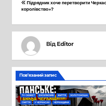
Навігація
Підрядник хоче перетворити Черкас
королівство»?
записів
Від
Editor
Пов’язаний запис
TV СЮЖЕТ
ЕКСКЛЮЗИВ
ЖИТТЯ
ЗОЛОТОНОША
СМІТТЯ
У ЧЕРКАСАХ
ЧЕРКАЩИНА