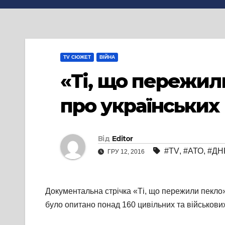
TV СЮЖЕТ
ВІЙНА
«Ті, що пережил
про українських 
Від
Editor
#TV
,
#АТО
,
#ДН
ГРУ 12, 2016
Документальна стрічка «Ті, що пережили пекло»
було опитано понад 160 цивільних та військових