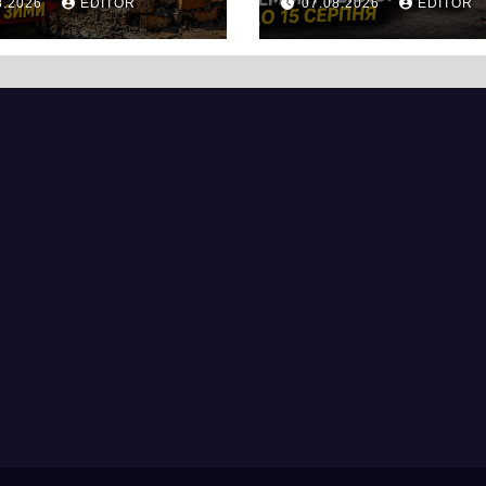
8.2026
EDITOR
07.08.2026
EDITOR
тотроїцькій
вулицею
ягнувся
Хрещатик на
вняно із
перехресті з
ланованими
Грушевського
мінами.
через ремонт
ицю досі не
тепломережі
крили для руху