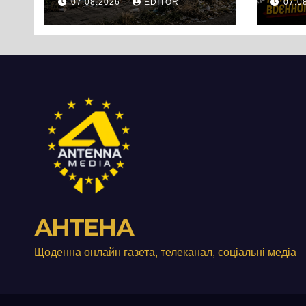
07.08.2026
EDITOR
07.0
Черкас
Свя
перетворився на
зат
занедбане
порі
сміттєзвалище
зап
тер
Вул
від
АНТЕНА
Щоденна онлайн газета, телеканал, соціальні медіа