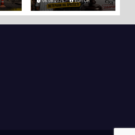
06.08.2026
EDITOR
вийшли на
протест до стін
підприємства ТОВ
«Омега Три», що
займається
виробництвом
м’яса птиці