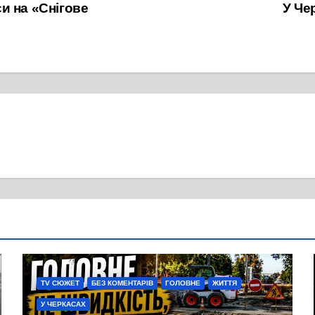
и на «Снігове
У Че
TV СЮЖЕТ
БЕЗ КОМЕНТАРІВ
ГОЛОВНЕ
ЖИТТЯ
У ЧЕРКАСАХ