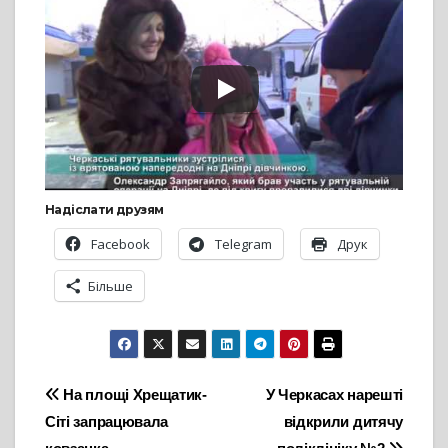
Надіслати друзям
Facebook
Telegram
Друк
Більше
Навігація
На площі Хрещатик-
У Черкасах нарешті
Сіті запрацювала
відкрили дитячу
записів