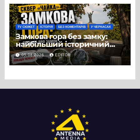
можна назвати
випадковістю
TV СЮЖЕТ
ІСТОРІЯ
БЕЗ КОМЕНТАРІВ
У ЧЕРКАСАХ
Замкова гора без замку:
найбільший історичний
міф Черкас
05.08.2026
EDITOR