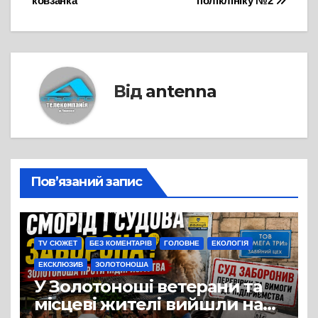
ковзанка
поліклініку №2
Від
antenna
Пов’язаний запис
TV СЮЖЕТ
БЕЗ КОМЕНТАРІВ
ГОЛОВНЕ
ЕКОЛОГІЯ
ЕКСКЛЮЗИВ
ЗОЛОТОНОША
У Золотоноші ветерани та
місцеві жителі вийшли на