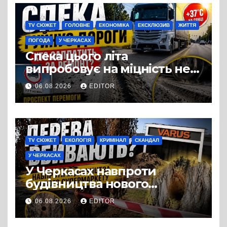
виробництвом м’яса птиці
TV СЮЖЕТ
ГОЛОВНЕ
ЕКОНОМІКА
ЕКСКЛЮЗИВ
ЖИТТЯ
ПОГОДА
У ЧЕРКАСАХ
Спека цього літа
випробовує на міцність не
лише людей, а й дороги
06.08.2026
EDITOR
Черкас
TV СЮЖЕТ
ЕКОЛОГІЯ
КРИМІНАЛ
СКАНДАЛ
У ЧЕРКАСАХ
У Черкасах навпроти
будівництва нового
супермаркету VARUS на
06.08.2026
EDITOR
проспекті Перемоги всохли
дерева. І це навряд чи