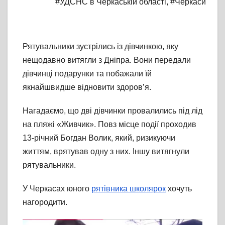
#УДСНС в Черкаській області
,
#Черкаси
Рятувальники зустрілись із дівчинкою, яку
нещодавно витягли з Дніпра. Вони передали
дівчинці подарунки та побажали їй
якнайшвидше відновити здоров’я.
Нагадаємо, що дві дівчинки провалились під лід
на пляжі «Живчик». Повз місце події проходив
13-річний Богдан Волик, який, ризикуючи
життям, врятував одну з них. Іншу витягнули
рятувальники.
У Черкасах юного
рятівника школярок
хочуть
нагородити.