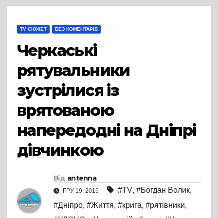
TV СЮЖЕТ
БЕЗ КОМЕНТАРІВ
Черкаські
рятувальники
зустрілися із
врятованою
напередодні на Дніпрі
дівчинкою
Від
antenna
#TV
,
#Богдан Волик
,
ГРУ 19, 2016
#Дніпро
,
#Життя
,
#крига
,
#рятівники
,