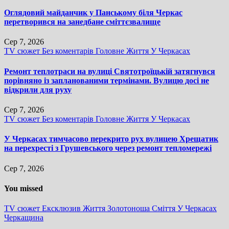
Оглядовий майданчик у Панському біля Черкас
перетворився на занедбане сміттєзвалище
Сер 7, 2026
TV сюжет
Без коментарів
Головне
Життя
У Черкасах
Ремонт теплотраси на вулиці Святотроїцькій затягнувся
порівняно із запланованими термінами. Вулицю досі не
відкрили для руху
Сер 7, 2026
TV сюжет
Без коментарів
Головне
Життя
У Черкасах
У Черкасах тимчасово перекрито рух вулицею Хрещатик
на перехресті з Грушевського через ремонт тепломережі
Сер 7, 2026
You missed
TV сюжет
Ексклюзив
Життя
Золотоноша
Сміття
У Черкасах
Черкащина