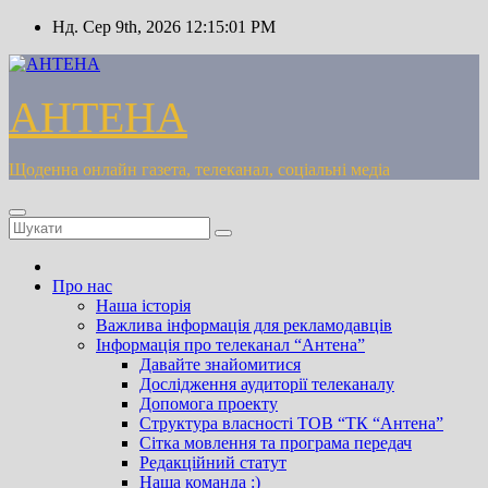
Перейти
Нд. Сер 9th, 2026
12:15:02 PM
до
вмісту
АНТЕНА
Щоденна онлайн газета, телеканал, соціальні медіа
Про нас
Наша історія
Важлива інформація для рекламодавців
Інформація про телеканал “Антена”
Давайте знайомитися
Дослідження аудиторії телеканалу
Допомога проекту
Cтруктура власності ТОВ “ТК “Антена”
Сітка мовлення та програма передач
Редакційний статут
Наша команда :)