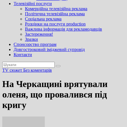
Телевізійні послуги
Комерційна телевізійна реклама
Політична телевізійна реклама
Соціальна реклама
Розцінки на послуги production
Важлива інформація для рекламодавців
Застереження!
Зразки
Спонсорство програм
Довгостроковий іміджевий супровід
Контакти
TV сюжет
Без коментарів
На Черкащині врятували
оленя, що провалився під
кригу