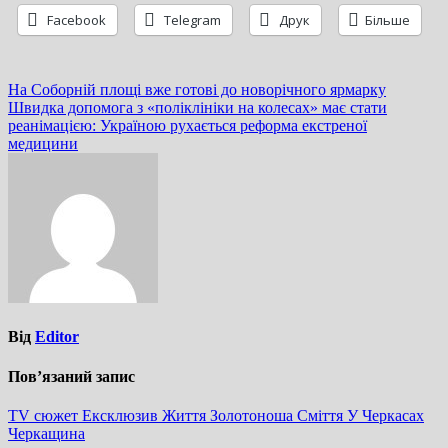
Facebook
Telegram
Друк
Більше
Навігація
На Соборній площі вже готові до новорічного ярмарку
Швидка допомога з «поліклініки на колесах» має стати
записів
реанімацією: Україною рухається реформа екстреної
медицини
Від
Editor
Пов’язаний запис
TV сюжет
Ексклюзив
Життя
Золотоноша
Сміття
У Черкасах
Черкащина