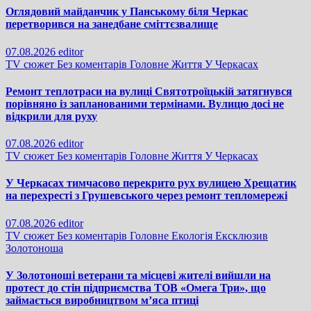
Оглядовий майданчик у Панському біля Черкас
перетворився на занедбане сміттєзвалище
07.08.2026
editor
TV сюжет
Без коментарів
Головне
Життя
У Черкасах
Ремонт теплотраси на вулиці Святотроїцькій затягнувся
порівняно із запланованими термінами. Вулицю досі не
відкрили для руху
07.08.2026
editor
TV сюжет
Без коментарів
Головне
Життя
У Черкасах
У Черкасах тимчасово перекрито рух вулицею Хрещатик
на перехресті з Грушевського через ремонт тепломережі
07.08.2026
editor
TV сюжет
Без коментарів
Головне
Екологія
Ексклюзив
Золотоноша
У Золотоноші ветерани та місцеві жителі вийшли на
протест до стін підприємства ТОВ «Омега Три», що
займається виробництвом м’яса птиці