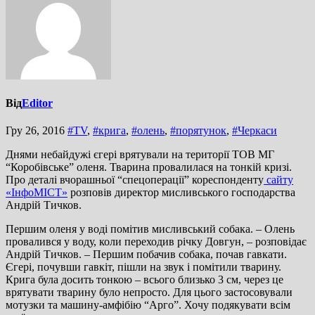
Від
Editor
Гру 26, 2016
#TV
,
#крига
,
#олень
,
#порятунок
,
#Черкаси
Днями небайдужі єгері врятували на території ТОВ МГ
“Коробівське” оленя. Тварина провалилася на тонкій кризі.
Про деталі вчорашньої “спецоперації” кореспонденту
сайту
«ІнфоМІСТ»
розповів директор мисливського господарства
Андрій Тичков.
Першим оленя у воді помітив мисливський собака. – Олень
провалився у воду, коли переходив річку Довгун, – розповідає
Андрій Тичков. – Першим побачив собака, почав гавкати.
Єгері, почувши гавкіт, пішли на звук і помітили тварину.
Крига була досить тонкою – всього близько 3 см, через це
врятувати тварину було непросто. Для цього застосовували
мотузки та машину-амфібію “Арго”. Хочу подякувати всім