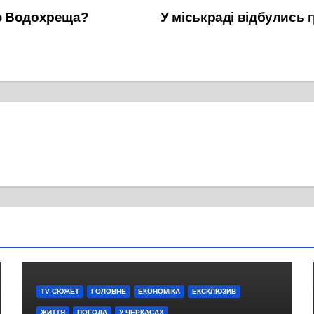
ю Водохреща?
У міськраді відбулись
TV СЮЖЕТ
ГОЛОВНЕ
ЕКОНОМІКА
ЕКСКЛЮЗИВ
ЖИТТЯ
ПОГОДА
У ЧЕРКАСАХ