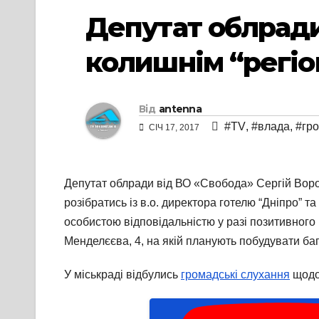
Депутат облради
колишнім “регі
Від
antenna
#TV
,
#влада
,
#гр
СІЧ 17, 2017
Депутат облради від ВО «Свобода» Сергій Воро
розібратись із в.о. директора готелю “Дніпро” 
особистою відповідальністю у разі позитивного
Менделєєва, 4, на якій планують побудувати баг
У міськраді відбулись
громадські слухання
щодо 