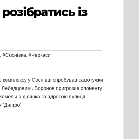
розібратись із
,
#Соснівка
,
#Черкаси
о комплексу у Соснівці спробував самотужки
сом Лебедцовим . Воронов пригрозив опоненту
. Земельна ділянка за адресою вулиця
 “Дніпро”.