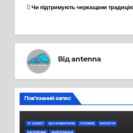
Навігація
Чи підтримують черкащани традиці
записів
Від
antenna
Пов’язаний запис
TV СЮЖЕТ
БЕЗ КОМЕНТАРІВ
ГОЛОВНЕ
ЕКОЛОГІЯ
ЕКСКЛЮЗИВ
ЗОЛОТОНОША