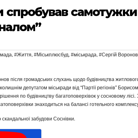
 спробував самотужки 
оналом”
омада
,
#Життя
,
#Міськплюсбуд
,
#міськрада
,
#Сергій Воронов
нов після громадських слухань щодо будівництва житловог
та колишнім депутатом міськради від “Партії регіонів” Бори
 рішення по будівництву багатоповерхівок у сосновому лісі
атоповерхівки знаходиться на балансі готельного комплексу
скандальної забудови Соснівки.