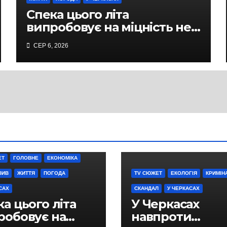
Спека цього літа
випробовує на міцність не
лише людей, а й дороги
СЕР 6, 2026
Черкас
ЕТ
ГОЛОВНЕ
ЕКОНОМІКА
ЗИВ
ЖИТТЯ
ПОГОДА
TV СЮЖЕТ
ЕКОЛОГІЯ
КРИМІН
САХ
СКАНДАЛ
У ЧЕРКАСАХ
а цього літа
У Черкасах
робовує на
навпроти